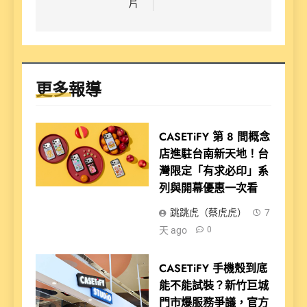
片
更多報導
CASETiFY 第 8 間概念
店進駐台南新天地！台
灣限定「有求必印」系
列與開幕優惠一次看
跳跳虎（蔡虎虎）
7
天 ago
0
CASETiFY 手機殼到底
能不能試裝？新竹巨城
門市爆服務爭議，官方