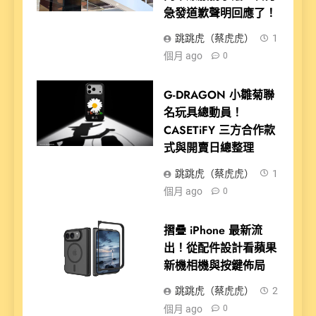
急發道歉聲明回應了！
跳跳虎（蔡虎虎）
1
個月 ago
0
G-DRAGON 小雛菊聯
名玩具總動員！
CASETiFY 三方合作款
式與開賣日總整理
跳跳虎（蔡虎虎）
1
個月 ago
0
摺疊 iPhone 最新流
出！從配件設計看蘋果
新機相機與按鍵佈局
跳跳虎（蔡虎虎）
2
個月 ago
0