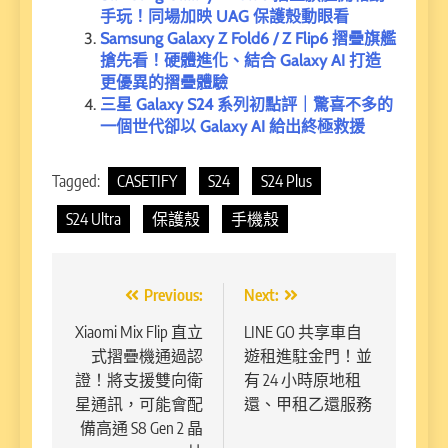
手玩！同場加映 UAG 保護殼動眼看
Samsung Galaxy Z Fold6 / Z Flip6 摺疊旗艦
搶先看！硬體進化、結合 Galaxy AI 打造
更優異的摺疊體驗
三星 Galaxy S24 系列初點評｜驚喜不多的
一個世代卻以 Galaxy AI 給出終極救援
Tagged:
CASETIFY
S24
S24 Plus
S24 Ultra
保護殼
手機殼
文
Previous:
Next:
章
Xiaomi Mix Flip 直立
LINE GO 共享車自
式摺疊機通過認
遊租進駐金門！並
導
證！將支援雙向衛
有 24 小時原地租
覽
星通訊，可能會配
還、甲租乙還服務
備高通 S8 Gen 2 晶