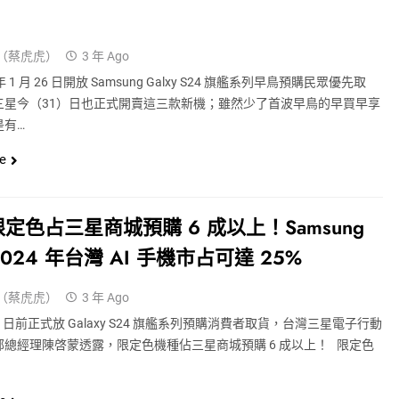
（蔡虎虎）
3 年 Ago
 年 1 月 26 日開放 Samsung Galxy S24 旗艦系列早鳥預購民眾優先取
三星今（31）日也正式開賣這三款新機；雖然少了首波早鳥的早買早享
是有…
e
 限定色占三星商城預購 6 成以上！Samsung
2024 年台灣 AI 手機市占可達 25%
（蔡虎虎）
3 年 Ago
ng 日前正式放 Galaxy S24 旗艦系列預購消費者取貨，台灣三星電子行動
部總經理陳啓蒙透露，限定色機種佔三星商城預購 6 成以上！ 限定色
…