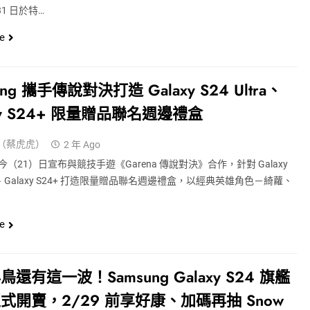
31 日於特…
e
ung 攜手傳說對決打造 Galaxy S24 Ultra、
axy S24+ 限量贈品聯名週邊禮盒
（蔡虎虎）
2 年 Ago
（21）日宣布與競技手遊《Garena 傳說對決》合作，針對 Galaxy
tra、Galaxy S24+ 打造限量贈品聯名週邊禮盒，以經典英雄角色－綺蘿、
…
e
還有這一波！Samsung Galaxy S24 旗艦
式開賣，2/29 前享好康、加碼再抽 Snow