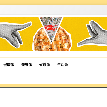
健康派
娛樂派
省錢派
生活派