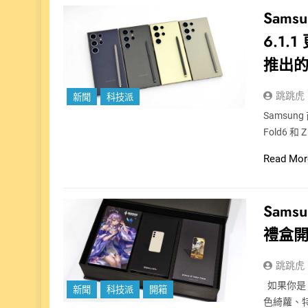
Sams
6.1.1
推出的
跳跳虎
新聞
科技派
Samsung
Fold6 和
Read Mor
Sams
禮盒
跳跳虎
如果你是《
新聞
科技派
開箱
色綺蘿、特