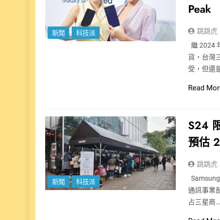
Peak
跳跳虎
新聞
科技派
繼 2024
貨，台灣
受，但還
Read Mor
S24
預估 
跳跳虎
Samsu
新聞
科技派
通訊事業
占三星商