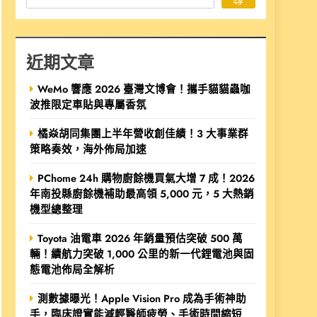
近期文章
WeMo 響應 2026 臺灣文博會！攜手貓貓蟲咖
波推限定車貼與專屬香氛
橘焱胡同集團上半年營收創佳績！3 大事業群
策略奏效，海外佈局加速
PChome 24h 購物廚餘機買氣大增 7 成！2026
年南投縣廚餘機補助最高領 5,000 元，5 大熱銷
機型總整理
Toyota 油電車 2026 年銷量預估突破 500 萬
輛！續航力突破 1,000 公里的新一代鋰電池與固
態電池佈局全解析
測數據曝光！Apple Vision Pro 成為手術神助
手，臨床證實能減輕醫師疲勞、手術時間縮短