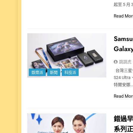
起至 5 月 
Read Mor
Sams
Gal
跳跳虎
台灣三星今
娛樂派
新聞
科技派
S24 Ul
特爾安娜
Read Mor
錯過早鳥
系列正