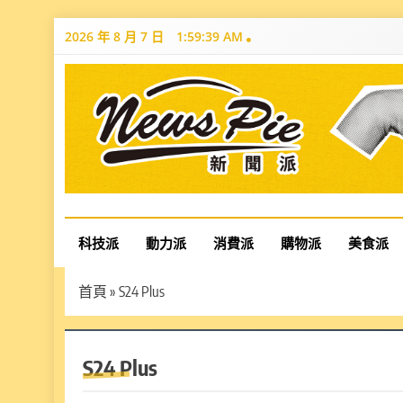
Skip
2026 年 8 月 7 日
1:59:40 AM
to
content
News Pie
最有料的新聞
科技派
動力派
消費派
購物派
美食派
首頁
»
S24 Plus
S24 Plus