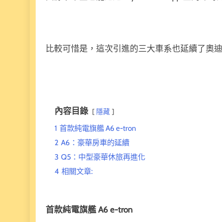
比較可惜是，這次引進的三大車系也延續了奧迪的傳
內容目錄
隱藏
1
首款純電旗艦 A6 e-tron
2
A6：豪華房車的延續
3
Q5：中型豪華休旅再進化
4
相關文章:
首款純電旗艦 A6 e-tron