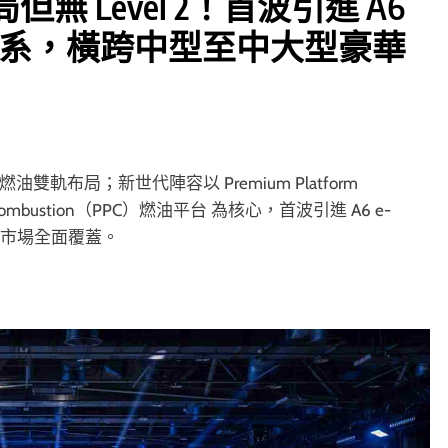
但無 Level 2！首波引進 A6
 三大車系，橫跨中型至中大型豪華
軌布局；新世代陣容以 Premium Platform
rm Combustion（PPC）燃油平台 為核心，首波引進 A6 e-
豪華市場全面覆蓋。