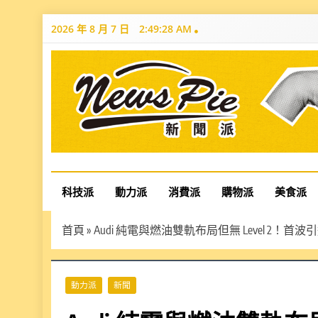
Skip
2026 年 8 月 7 日
2:49:30 AM
to
content
News Pie
最有料的新聞
科技派
動力派
消費派
購物派
美食派
首頁
»
Audi 純電與燃油雙軌布局但無 Level 2！首波
動力派
新聞