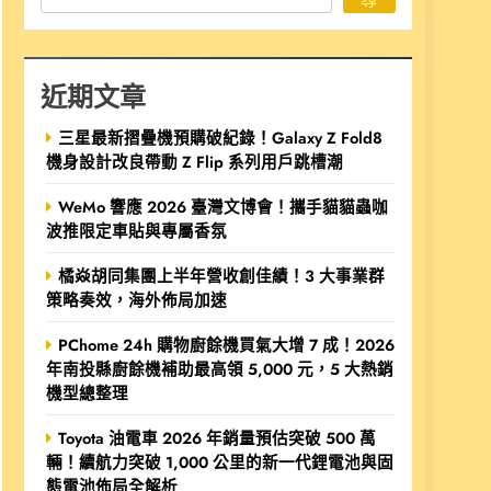
近期文章
三星最新摺疊機預購破紀錄！Galaxy Z Fold8
機身設計改良帶動 Z Flip 系列用戶跳槽潮
WeMo 響應 2026 臺灣文博會！攜手貓貓蟲咖
波推限定車貼與專屬香氛
橘焱胡同集團上半年營收創佳績！3 大事業群
策略奏效，海外佈局加速
PChome 24h 購物廚餘機買氣大增 7 成！2026
年南投縣廚餘機補助最高領 5,000 元，5 大熱銷
機型總整理
Toyota 油電車 2026 年銷量預估突破 500 萬
輛！續航力突破 1,000 公里的新一代鋰電池與固
態電池佈局全解析