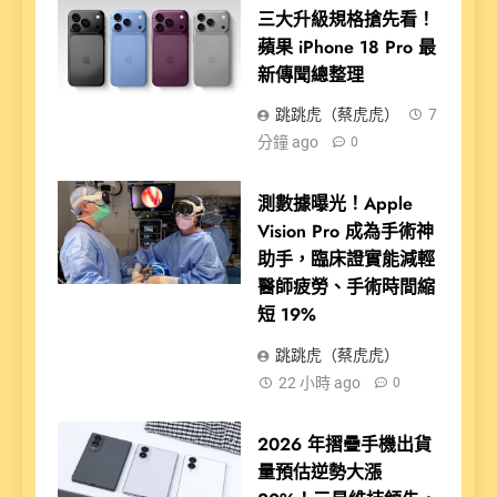
三大升級規格搶先看！
蘋果 iPhone 18 Pro 最
新傳聞總整理
跳跳虎（蔡虎虎）
7
分鐘 ago
0
測數據曝光！Apple
Vision Pro 成為手術神
助手，臨床證實能減輕
醫師疲勞、手術時間縮
短 19%
跳跳虎（蔡虎虎）
22 小時 ago
0
2026 年摺疊手機出貨
量預估逆勢大漲