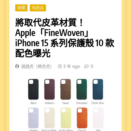
新聞
科技派
將取代皮革材質！
Apple「FineWoven」
iPhone 15 系列保護殼 10 款
配色曝光
跳跳虎（蔡虎虎）
3 年 ago
0