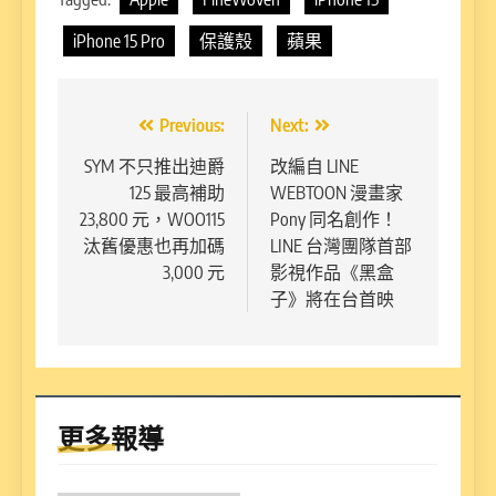
iPhone 15 Pro
保護殼
蘋果
文
Previous:
Next:
章
SYM 不只推出迪爵
改編自 LINE
125 最高補助
WEBTOON 漫畫家
導
23,800 元，WOO115
Pony 同名創作！
覽
汰舊優惠也再加碼
LINE 台灣團隊首部
3,000 元
影視作品《黑盒
子》將在台首映
更多報導