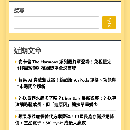
搜尋
搜
尋
近期文章
麥卡倫 The Harmony 系列最終章登場！免稅限定
《椰風煖韻》桃園機場全球首發
蘋果 AI 穿戴新武器！鏡頭版 AirPods 規格、功能與
上市時間全解析
外送員薪水變多了嗎？Uber Eats 最新觀察：外送專
法讓時薪成長，但「這原因」讓接單量變少
蘋果尋找廉價替代方案夢碎！中國長鑫存儲拒絕降
價，三星電子、SK Hynix 成最大贏家