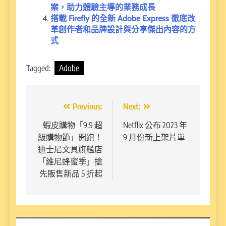
案，助力體驗主導的業務成長
搭載 Firefly 的全新 Adobe Express 徹底改
革創作者和品牌設計與分享傑出內容的方
式
Tagged:
Adobe
文
Previous:
Next:
章
蝦皮購物「9.9 超
Netflix 公布 2023 年
級購物節」開跑！
9 月份新上架片單
導
迪士尼文具旗艦店
覽
「維尼蜂蜜季」搶
先販售新品 5 折起