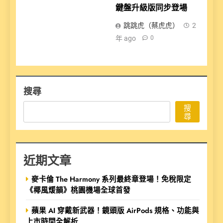
鍵盤升級版同步登場
跳跳虎（蔡虎虎）
2
年 ago
0
搜尋
搜
尋
近期文章
麥卡倫 The Harmony 系列最終章登場！免稅限定
《椰風煖韻》桃園機場全球首發
蘋果 AI 穿戴新武器！鏡頭版 AirPods 規格、功能與
上市時間全解析