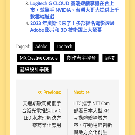
Logitech G CLOUD 雲端遊戲掌機在台上
市，並攜手 NVIDIA、台灣大哥大提供上千
款雲端遊戲
2023 年奧斯卡來了！多部提名電影透過
Adobe 影片和 3D 技術躍上大螢幕
Tagged:
Adobe
Logitech
MX Creative Console
創作者主控台
羅技
赫綵設計學院
文
Previous:
Next:
章
艾邁斯歐司朗攜手
HTC 攜手 NTT Com
合鉅光電推進 UV-C
部署日本大型 XR
導
LED 水處理解決方
互動體驗場域方
覽
案商業化應用
案，帶動場館創新
與地方文化創生