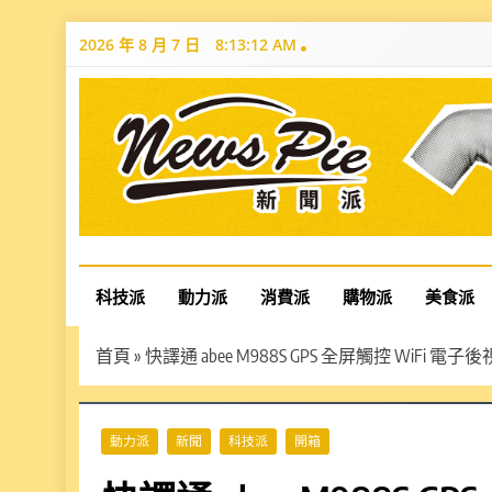
Skip
2026 年 8 月 7 日
8:13:14 AM
to
content
News Pie
最有料的新聞
科技派
動力派
消費派
購物派
美食派
首頁
»
快譯通 abee M988S GPS 全屏觸控 
動力派
新聞
科技派
開箱