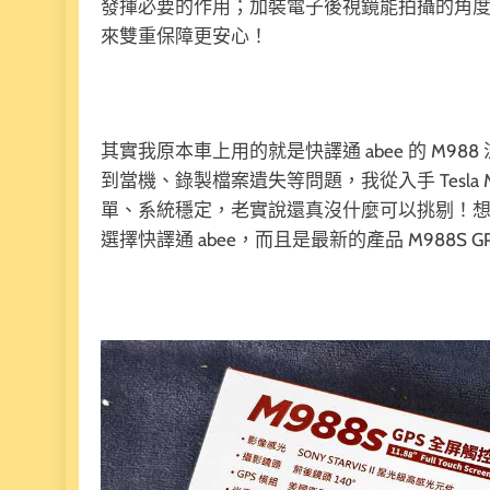
發揮必要的作用；加裝電子後視鏡能拍攝的角度
來雙重保障更安心！
其實我原本車上用的就是快譯通 abee 的 M98
到當機、錄製檔案遺失等問題，我從入手 Tesla
單、系統穩定，老實說還真沒什麼可以挑剔！
選擇快譯通 abee，而且是最新的產品 M988S G