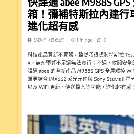
快譯通 abee M988S G
箱！彌補特斯拉內建行
進化超有感
跳跳虎（蔡虎虎）
1 年 ago
0
科技產品買新不買舊，雖然我很想將特斯拉 Tesla 
X，無奈預算不足還無法實行；不過，攸關安全
譯通 abee 的全新產品 M988S GPS 全屏觸控 
頭更結合 IMX662 感光元件與 Sony Starv
以及 WiFi 更新、傳送檔案等功能，進化超有感