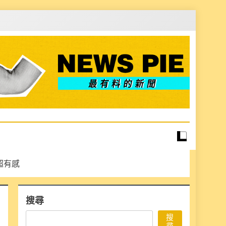
化超有感
搜尋
搜
尋