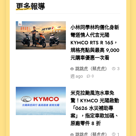
更多報導
小林同學林昀儒化身新
彎道情人代言光陽
KYMCO RTS R 165，
規格亮點與最高 9,000
元購車優惠一次看
跳跳虎（蔡虎虎）
3
週 ago
0
米克拉颱風泡水車免
驚！KYMCO 光陽啟動
「0626 水災補助專
案」，指定車款加碼、
原廠零件 8 折
跳跳虎（蔡虎虎）
1