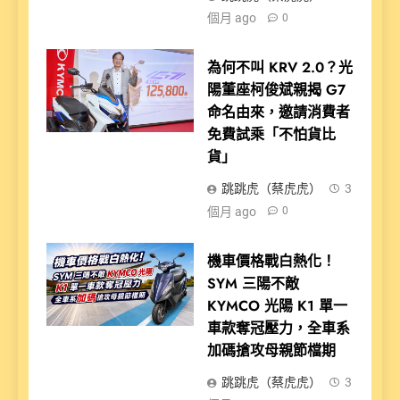
個月 ago
0
為何不叫 KRV 2.0？光
陽董座柯俊斌親揭 G7
命名由來，邀請消費者
免費試乘「不怕貨比
貨」
跳跳虎（蔡虎虎）
3
個月 ago
0
機車價格戰白熱化！
SYM 三陽不敵
KYMCO 光陽 K1 單一
車款奪冠壓力，全車系
加碼搶攻母親節檔期
跳跳虎（蔡虎虎）
3