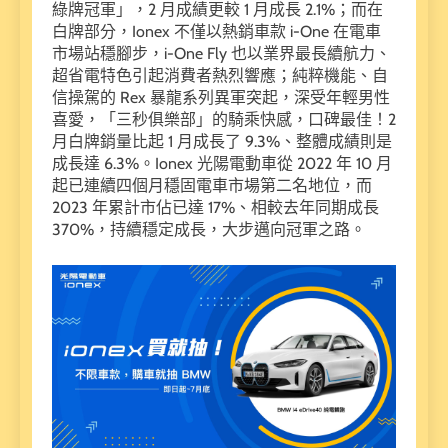
綠牌冠軍」，2 月成績更較 1 月成長 2.1%；而在
白牌部分，Ionex 不僅以熱銷車款 i-One 在電車
市場站穩腳步，i-One Fly 也以業界最長續航力、
超省電特色引起消費者熱烈響應；純粹機能、自
信操駕的 Rex 暴龍系列異軍突起，深受年輕男性
喜愛，「三秒俱樂部」的騎乘快感，口碑最佳！2
月白牌銷量比起 1 月成長了 9.3%、整體成績則是
成長達 6.3%。Ionex 光陽電動車從 2022 年 10 月
起已連續四個月穩固電車市場第二名地位，而
2023 年累計市佔已達 17%、相較去年同期成長
370%，持續穩定成長，大步邁向冠軍之路。