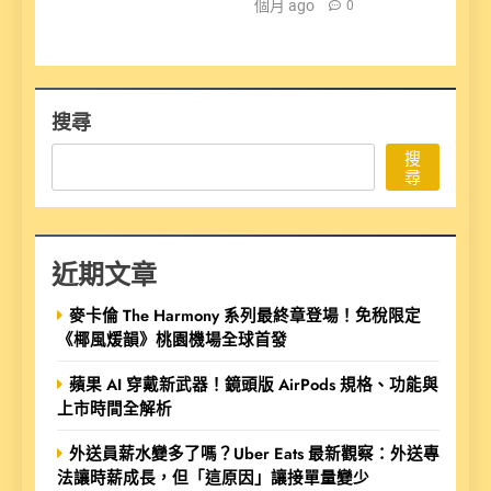
個月 ago
0
搜尋
搜
尋
近期文章
麥卡倫 The Harmony 系列最終章登場！免稅限定
《椰風煖韻》桃園機場全球首發
蘋果 AI 穿戴新武器！鏡頭版 AirPods 規格、功能與
上市時間全解析
外送員薪水變多了嗎？Uber Eats 最新觀察：外送專
法讓時薪成長，但「這原因」讓接單量變少