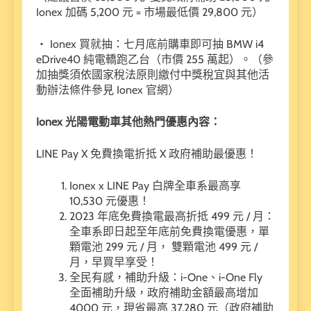
Ionex 加碼 5,200 元 = 市場最低價 29,800 元）
・ Ionex 買就抽：七月底前購車即可抽 BMW i4
eDrive40 純電轎跑乙台（市價 255 萬起）。（參
加抽獎須依國家稅法原則繳付中獎稅宜與其他活
動辦法條件參見 Ionex 官網）
Ionex
光陽電動車其他熱門優惠內容：
LINE Pay X 免費換電折抵 X 政府補助最優惠！
Ionex x LINE Pay 白牌全車系最高享
10,530 元優惠！
2023 年底免費換電最高折抵 499 元 / 月：
全車系即日起至年底前免費換電優惠，單
顆電池 299 元 / 月， 雙顆電池 499 元 /
月，早買早享受！
全民有感，補助升級：i-One、i-One Fly
全面補助升級，政府補助金額最高增加
4000 元，現省最高 37,280 元（政府補助