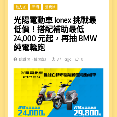
動力派
新聞
消費派
光陽電動車 Ionex 挑戰最
低價！搭配補助最低
24,000 元起，再抽 BMW
純電轎跑
跳跳虎（蔡虎虎）
3 年 ago
0