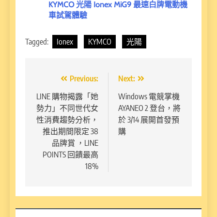
KYMCO 光陽 Ionex MiG9 最速白牌電動機
車試駕體驗
Tagged:
Ionex
KYMCO
光陽
文
Previous:
Next:
章
LINE 購物揭露「她
Windows 電競掌機
勢力」不同世代女
AYANEO 2 登台，將
導
性消費趨勢分析，
於 3/14 展開首發預
覽
推出期間限定 38
購
品牌賞 ，LINE
POINTS 回饋最高
18%