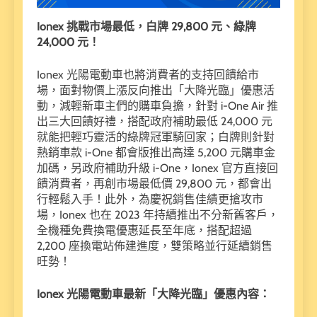
Ionex
挑戰市場最低，白牌 29,800
元、綠牌
24,000
元！
Ionex 光陽電動車也將消費者的支持回饋給市
場，面對物價上漲反向推出「大降光臨」優惠活
動，減輕新車主們的購車負擔，針對 i-One Air 推
出三大回饋好禮，搭配政府補助最低 24,000 元
就能把輕巧靈活的綠牌冠軍騎回家；白牌則針對
熱銷車款 i-One 都會版推出高達 5,200 元購車金
加碼，另政府補助升級 i-One，Ionex 官方直接回
饋消費者，再創市場最低價 29,800 元，都會出
行輕鬆入手！此外，為慶祝銷售佳績更搶攻市
場，Ionex 也在 2023 年持續推出不分新舊客戶，
全機種免費換電優惠延長至年底，搭配超過
2,200 座換電站佈建進度，雙策略並行延續銷售
旺勢！
Ionex
光陽電動車最新「大降光臨」優惠內容：