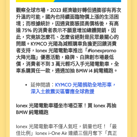
觀察全球市場，2023 經濟雖好轉但通膨卻有再次
升溫的可能，國內也持續面臨物價上漲的生活困
境；而根據統計，因通貨膨脹提高價格後，有高
達 75% 的消費者表示不願意增加總體開銷，因
此，究竟該怎麼花、怎麼省絕對是民眾最關心的
問題。KYMCO 光陽為減輕購車負擔更回饋消費
者支持，Ionex 光陽電動車推出「#ionexpromo
大降光臨」優惠活動，綠牌、白牌創市場最低
價，消費者不到 3 萬元輕巧入手光陽電動車，全
車系購買任一款，通通加抽 BMW i4 純電轎跑。
延伸閱讀：
KYMCO 光陽捐助全地形車，
深入土敘震災區響應全球救援
Ionex
光陽電動車穩坐市場亞軍！買 Ionex
再抽
BMW
純電轎跑
Ionex 光陽電動車不僅人氣旺，銷量也旺！「最
佳比例」Ionex i-One Air 連續三個月奪下「真正