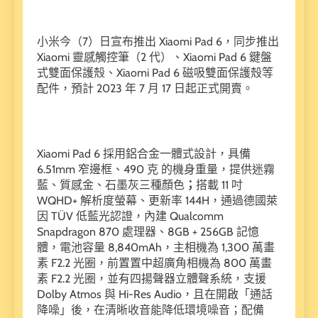
小米今（7）日宣布推出 Xiaomi Pad 6，同步推出
Xiaomi 靈感觸控筆（2 代）、Xiaomi Pad 6 鍵盤
式雙面保護殼、Xiaomi Pad 6 磁吸雙面保護殼等
配件，預計 2023 年 7 月 17 日起正式開賣。
Xiaomi Pad 6 採用鋁合金一體式設計，具備
6.51mm 窄邊框、490 克 的機身重量，提供迷霧
藍、質感金、石墨灰三種顏色
；
搭載 11 吋
WQHD+ 解析度螢幕、更新率 144H，通過德國萊
因 TÜV 低藍光認證，內建 Qualcomm
Snapdragon 870 處理器、8GB + 256GB 記憶
體，電池容量 8,840mAh，主相機為 1,300 萬畫
素 F2.2 光圈，前置置中超廣角相機為 800 萬畫
素 F2.2 光圈，並有四揚聲器立體聲系統，支援
Dolby Atmos 與 Hi-Res Audio，且在開啟「通話
降噪」後，在清晰收音能降低環境噪音；配備