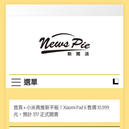
Skip
to
content
News Pie
最有料的新聞
首頁
»
小米再推新平板！Xiaomi Pad 6 售價 10,999
元，預計 7/17 正式開賣