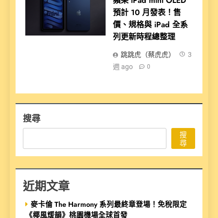
蘋果 iPad mini OLED
預計 10 月發表！售
價、規格與 iPad 全系
列更新時程總整理
跳跳虎（蔡虎虎）
3
週 ago
0
搜尋
搜
尋
近期文章
麥卡倫 The Harmony 系列最終章登場！免稅限定
《椰風煖韻》桃園機場全球首發