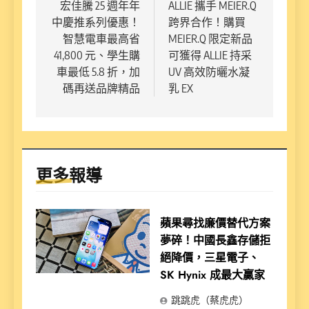
章
宏佳騰 25 週年年
ALLIE 攜手 MEIER.Q
中慶推系列優惠！
跨界合作！購買
導
智慧電車最高省
MEIER.Q 限定新品
覽
41,800 元、學生購
可獲得 ALLIE 持采
車最低 5.8 折，加
UV 高效防曬水凝
碼再送品牌精品
乳 EX
更多報導
蘋果尋找廉價替代方案
夢碎！中國長鑫存儲拒
絕降價，三星電子、
SK Hynix 成最大贏家
跳跳虎（蔡虎虎）