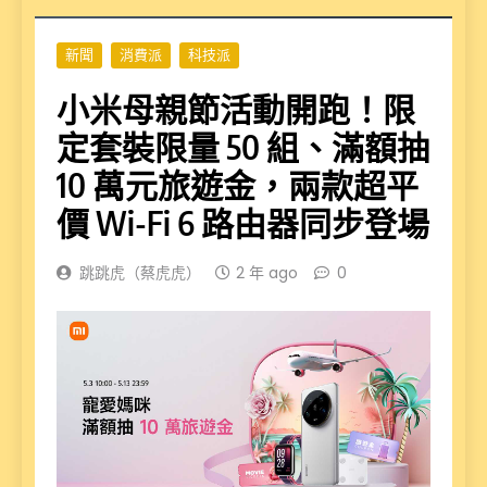
新聞
消費派
科技派
小米母親節活動開跑！限
定套裝限量 50 組、滿額抽
10 萬元旅遊金，兩款超平
價 Wi-Fi 6 路由器同步登場
跳跳虎（蔡虎虎）
2 年 ago
0