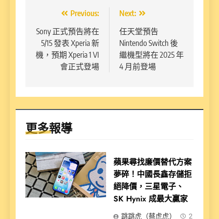
文
Previous:
Next:
章
Sony 正式預告將在
任天堂預告
5/15 發表 Xperia 新
Nintendo Switch 後
導
機，預期 Xperia 1 VI
繼機型將在 2025 年
覽
會正式登場
4 月前登場
更多報導
蘋果尋找廉價替代方案
夢碎！中國長鑫存儲拒
絕降價，三星電子、
SK Hynix 成最大贏家
跳跳虎（蔡虎虎）
2