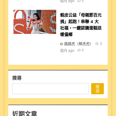
個月 ago
0
蝦皮公益「母親節百元
捐」起跑！串聯 4 大
社福，一鍵認購蛋糕送
暖偏鄉
跳跳虎（蔡虎虎）
3
個月 ago
0
搜尋
搜
尋
近期文章