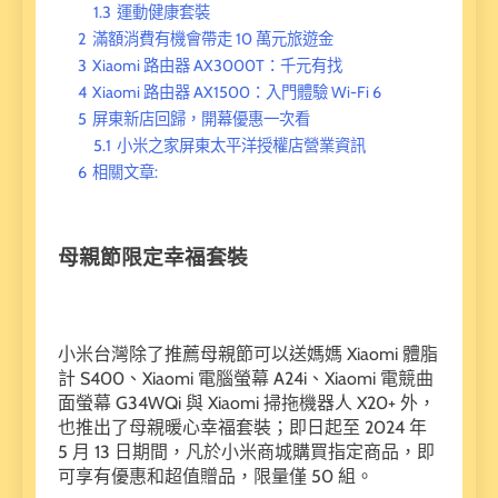
1.3
運動健康套裝
2
滿額消費有機會帶走 10 萬元旅遊金
3
Xiaomi 路由器 AX3000T：千元有找
4
Xiaomi 路由器 AX1500：入門體驗 Wi-Fi 6
5
屏東新店回歸，開幕優惠一次看
5.1
小米之家屏東太平洋授權店營業資訊
6
相關文章:
母親節限定幸福套裝
小米台灣除了推薦母親節可以送媽媽 Xiaomi 體脂
計 S400、Xiaomi 電腦螢幕 A24i、Xiaomi 電競曲
面螢幕 G34WQi 與 Xiaomi 掃拖機器人 X20+ 外，
也推出了母親暖心幸福套裝；即日起至 2024 年
5 月 13 日期間，凡於小米商城購買指定商品，即
可享有優惠和超值贈品，限量僅 50 組。