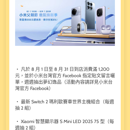
・ 凡於 8 月 1 日至 8 月 31 日到店消費滿 1,200
元，並於小米台灣官方 Facebook 指定貼文留言曬
單，週週抽出夢幻逸品（活動內容請詳見小米台
灣官方 Facebook）
・ 最新 Switch 2 瑪利歐賽車世界主機組合（每週
抽 2 組）
・ Xiaomi 智慧顯示器 S Mini LED 2025 75 型（每
週抽 2 組）