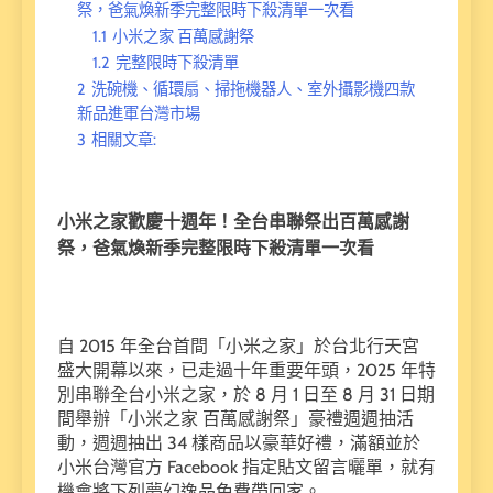
祭，爸氣煥新季完整限時下殺清單一次看
1.1
小米之家 百萬感謝祭
1.2
完整限時下殺清單
2
洗碗機、循環扇、掃拖機器人、室外攝影機四款
新品進軍台灣市場
3
相關文章:
小米之家歡慶十週年！全台串聯祭出百萬感謝
祭，爸氣煥新季完整限時下殺清單一次看
自 2015 年全台首間「小米之家」於台北行天宮
盛大開幕以來，已走過十年重要年頭，2025 年特
別串聯全台小米之家，於 8 月 1 日至 8 月 31 日期
間舉辦「小米之家 百萬感謝祭」豪禮週週抽活
動，週週抽出 34 樣商品以豪華好禮，滿額並於
小米台灣官方 Facebook 指定貼文留言曬單，就有
機會將下列夢幻逸品免費帶回家。