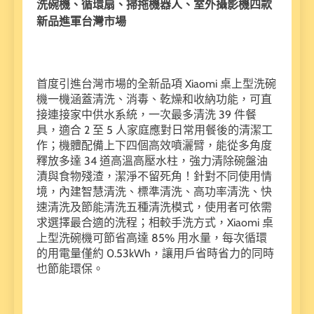
洗碗機、循環扇、掃拖機器人、室外攝影機四款
新品進軍台灣市場
首度引進台灣市場的全新品項 Xiaomi 桌上型洗碗
機一機涵蓋清洗、消毒、乾燥和收納功能，可直
接連接家中供水系統，一次最多清洗 39 件餐
具，適合 2 至 5 人家庭應對日常用餐後的清潔工
作；機體配備上下四個高效噴灑臂，能從多角度
釋放多達 34 道高溫高壓水柱，強力清除碗盤油
漬與食物殘渣，潔淨不留死角！針對不同使用情
境，內建智慧清洗、標準清洗、高功率清洗、快
速清洗及節能清洗五種清洗模式，使用者可依需
求選擇最合適的洗程；相較手洗方式，Xiaomi 桌
上型洗碗機可節省高達 85% 用水量，每次循環
的用電量僅約 0.53kWh，讓用戶省時省力的同時
也節能環保。