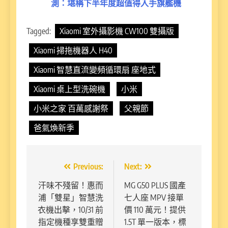
測：堪稱下半年度超值得入手旗艦機
Tagged:
Xiaomi 室外攝影機 CW100 雙攝版
Xiaomi 掃拖機器人 H40
Xiaomi 智慧直流變頻循環扇 座地式
Xiaomi 桌上型洗碗機
小米
小米之家 百萬感謝祭
父親節
爸氣煥新季
文
Previous:
Next:
章
汗味不殘留！惠而
MG G50 PLUS 國產
浦「雙星」智慧洗
七人座 MPV 接單
導
衣機出擊，10/31 前
價 110 萬元！提供
覽
指定機種享雙重贈
1.5T 單一版本，標