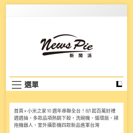
Skip
to
content
News Pie
最有料的新聞
首頁
»
小米之家 10 週年串聯全台！8/1 起百萬好禮
週週抽、多款品項熱銷下殺，洗碗機、循環扇、掃
拖機器人、室外攝影機四款新品進軍台灣