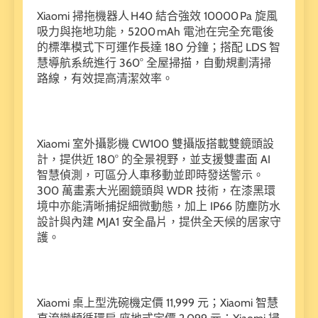
Xiaomi 掃拖機器人 H40 結合強效 10000 Pa 旋風
吸力與拖地功能，5200 mAh 電池在完全充電後
的標準模式下可運作長達 180 分鐘；搭配 LDS 智
慧導航系統進行 360° 全屋掃描，自動規劃清掃
路線，有效提高清潔效率。
Xiaomi 室外攝影機 CW100 雙攝版搭載雙鏡頭設
計，提供近 180° 的全景視野，並支援雙畫面 AI
智慧偵測，可區分人車移動並即時發送警示。
300 萬畫素大光圈鏡頭與 WDR 技術，在漆黑環
境中亦能清晰捕捉細微動態，加上 IP66 防塵防水
設計與內建 MJA1 安全晶片，提供全天候的居家守
護。
Xiaomi 桌上型洗碗機定價 11,999 元；Xiaomi 智慧