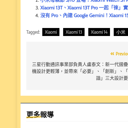
Xiaomi 13T、Xiaomi 13T Pro
沒有 Pro、內建 Google Gemini！Xiaomi 1
Tagged:
Xiaomi
Xiaomi 13
Xiaomi 14
小米
文
Previo
章
三星行動通訊事業部負責人盧泰文：新一代摺疊
機設計更輕薄，並帶來「必要」、「創新」、「
導
諧」三大設計要
覽
更多報導