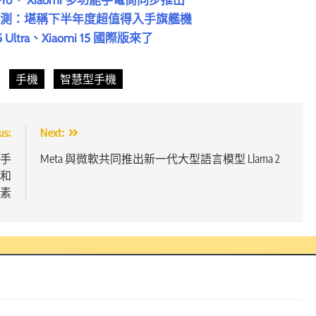
 一起「徠」實測：堪稱下半年度超值得入手旗艦機
5 Ultra、Xiaomi 15 國際版來了
手機
智慧型手機
us:
Next:
手
Meta 與微軟共同推出新一代大型語言模型 Llama 2
和
素