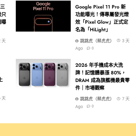
！三
Google Pixel 11 Pro 新
 恐只
功能曝光！傳專屬發光燈
相曝
效「Pixel Glow」正式定
名為「HiLight」
2 天
跳跳虎（蔡虎虎）
3 天
Ago
0
！
2026 年手機成本大洗
牌！記憶體暴漲 80%，
上
DRAM 成為旗艦機最貴零
件｜市場觀察
6 天
跳跳虎（蔡虎虎）
7 天
Ago
0