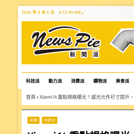
Skip
2026 年 8 月 6 日
4:12:40 AM
to
content
News Pie
最有料的新聞
科技派
動力派
消費派
購物派
美食派
首頁
»
Xiaomi 14 重點規格曝光！感光元件尺寸
新聞
科技派