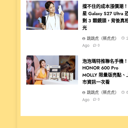
擋不住的成本漲價潮
星 Galaxy S27 Ultra
剩 3 顆鏡頭，背後真
光
跳跳虎（蔡虎虎）
Ago
0
泡泡瑪特推聯名手機
HONOR 600 Pro
MOLLY 限量版亮點、
市資訊一次看
跳跳虎（蔡虎虎）
Ago
0