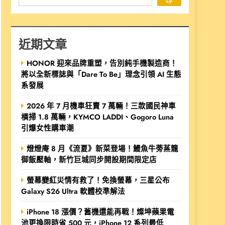
近期文章
HONOR 迎來品牌重塑，告別純手機製造商！
將以全新標誌與「Dare To Be」理念引領 AI 生態
系發展
2026 年 7 月機車狂賣 7 萬輛！三款國民神車
橫掃 1.8 萬輛，KYMCO LADDI、Gogoro Luna
引爆女性購車潮
燈燈庵 8 月《流夏》新菜登場！鰻魚牛蒡蒸籠
御飯壓軸，新竹巨城同步開設期間限定店
螢幕變紅災情有救了！免換螢幕，三星公布
Galaxy S26 Ultra 軟體校準解法
iPhone 18 漲價？舊機還能再戰！燦坤蘋果電
池更換限時省 500 元，iPhone 12 系列最低