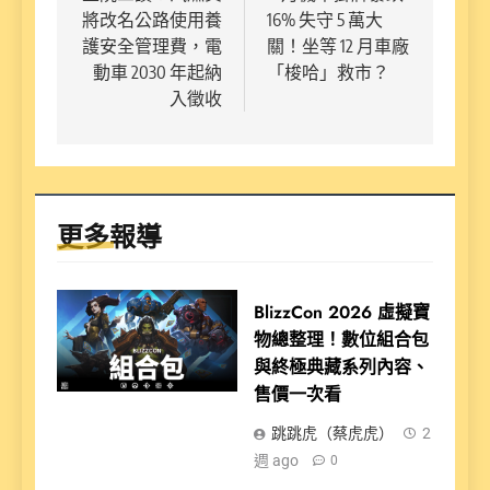
將改名公路使用養
16% 失守 5 萬大
導
護安全管理費，電
關！坐等 12 月車廠
覽
動車 2030 年起納
「梭哈」救市？
入徵收
更多報導
BlizzCon 2026 虛擬寶
物總整理！數位組合包
與終極典藏系列內容、
售價一次看
跳跳虎（蔡虎虎）
2
週 ago
0