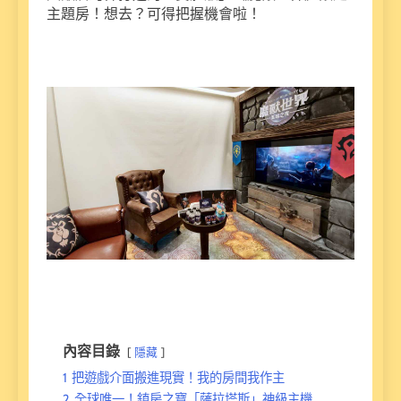
主題房！想去？可得把握機會啦！
內容目錄
隱藏
1
把遊戲介面搬進現實！我的房間我作主
2
全球唯一！鎮房之寶「薩拉塔斯」神級主機