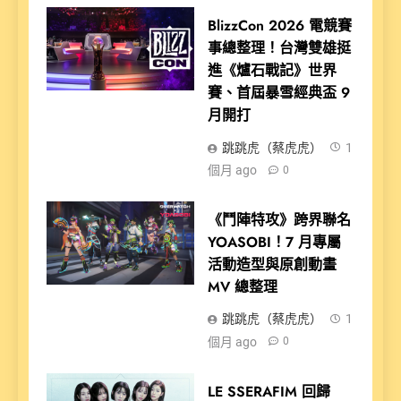
BlizzCon 2026 電競賽
事總整理！台灣雙雄挺
進《爐石戰記》世界
賽、首屆暴雪經典盃 9
月開打
跳跳虎（蔡虎虎）
1
個月 ago
0
《鬥陣特攻》跨界聯名
YOASOBI！7 月專屬
活動造型與原創動畫
MV 總整理
跳跳虎（蔡虎虎）
1
個月 ago
0
LE SSERAFIM 回歸