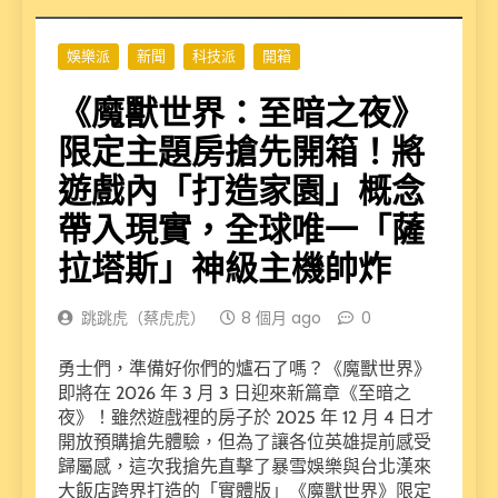
娛樂派
新聞
科技派
開箱
《魔獸世界：至暗之夜》
限定主題房搶先開箱！將
遊戲內「打造家園」概念
帶入現實，全球唯一「薩
拉塔斯」神級主機帥炸
跳跳虎（蔡虎虎）
8 個月 ago
0
勇士們，準備好你們的爐石了嗎？《魔獸世界》
即將在 2026 年 3 月 3 日迎來新篇章《至暗之
夜》！雖然遊戲裡的房子於 2025 年 12 月 4 日才
開放預購搶先體驗，但為了讓各位英雄提前感受
歸屬感，這次我搶先直擊了暴雪娛樂與台北漢來
大飯店跨界打造的「實體版」《魔獸世界》限定