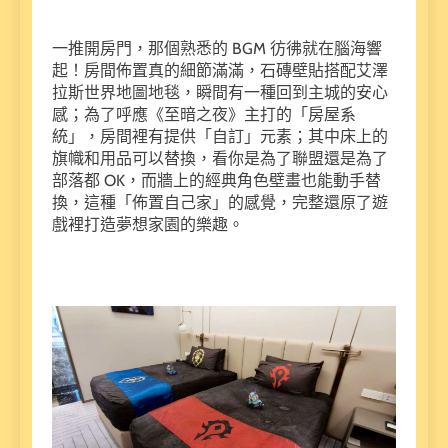
一推開房門，那個熟悉的 BGM 彷彿就在腦海響
起！房間佈置真的細節滿滿，石磚壁貼搭配艾澤
拉斯世界地圖地毯，瞬間有一種回到主城的安心
感；為了呼應《至暗之夜》主打的「房屋系
統」，房間裡有提供「自訂」元素；其中床上的
旗幟和用品可以替換，看你是為了聯盟還是為了
部落都 OK，而牆上的經典角色壁畫也能動手替
換，這種「佈置自己家」的感覺，完整還原了遊
戲裡打造夢想家園的樂趣。