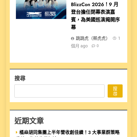
BlizzCon 2026！9 月
登台擔任閉幕表演嘉
賓，為美國巡演揭開序
幕
跳跳虎（蔡虎虎）
1
個月 ago
0
搜尋
搜
尋
近期文章
橘焱胡同集團上半年營收創佳績！3 大事業群策略