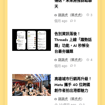
傳送，未來將推群組聊
天
跳跳虎（蔡虎虎）
3
個月 ago
0
告別資訊落後！
Threads 上線「趨勢話
題」功能，AI 秒解全
台最夯議題
跳跳虎（蔡虎虎）
4
個月 ago
0
高雄城市行銷再升級！
Meta 攜手 40 位跨國
創作者拍出港都魅力
跳跳虎（蔡虎虎）
10 個月 ago
0