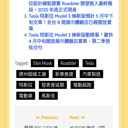
拉設計總監證實 Roadster 開發進入最終階
段，2025 年底正式現身
Tesla 特斯拉 Model 3 煥新版預計 5 月中下
旬交車！全台 8 間展示體驗店已經開放賞
車
Tesla 特斯拉 Model 3 煥新版動眼看！最快
4 月中旬開放展示體驗店賞車、第二季首
批交付
Tagged:
Elon Musk
Roadster
Tesla
德州超級工廠
新車進度
汽車製造
特斯拉
發表會延期
電動超跑
電動車
馬斯克
文
Previous:
Next:
華碩 ROG GR70 迷
YOASOBI 聯名《鬥