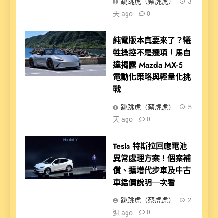
跳跳虎（蔡虎虎）
3
天 ago
0
純電版本真要來了？犧
牲操控不是選項！馬自
達揭露 Mazda MX-5
電動化策略與輕量化挑
戰
跳跳虎（蔡虎虎）
5
天 ago
0
Tesla 特斯拉回應電池
異常處理方案！個案補
償、擴增代步車及中古
車鑑價說明一次看
跳跳虎（蔡虎虎）
2
週 ago
0