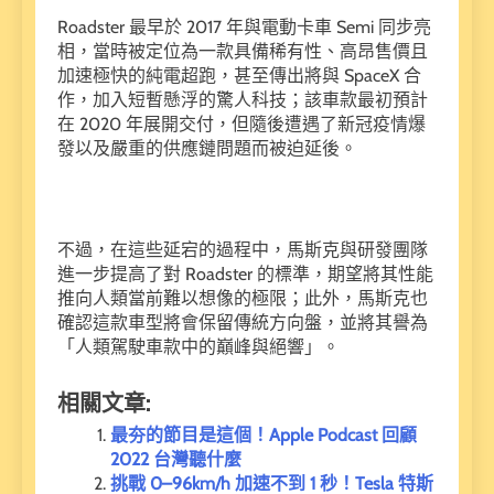
Roadster 最早於 2017 年與電動卡車 Semi 同步亮
相，當時被定位為一款具備稀有性、高昂售價且
加速極快的純電超跑，甚至傳出將與 SpaceX 合
作，加入短暫懸浮的驚人科技；該車款最初預計
在 2020 年展開交付，但隨後遭遇了新冠疫情爆
發以及嚴重的供應鏈問題而被迫延後。
不過，在這些延宕的過程中，馬斯克與研發團隊
進一步提高了對 Roadster 的標準，期望將其性能
推向人類當前難以想像的極限；此外，馬斯克也
確認這款車型將會保留傳統方向盤，並將其譽為
「人類駕駛車款中的巔峰與絕響」。
相關文章:
最夯的節目是這個！Apple Podcast 回顧
2022 台灣聽什麼
挑戰 0–96km/h 加速不到 1 秒！Tesla 特斯