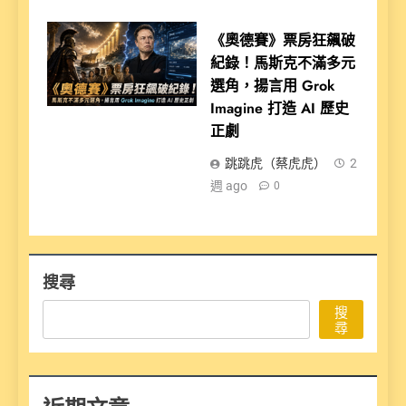
《奧德賽》票房狂飆破
紀錄！馬斯克不滿多元
選角，揚言用 Grok
Imagine 打造 AI 歷史
正劇
跳跳虎（蔡虎虎）
2
週 ago
0
搜尋
搜
尋