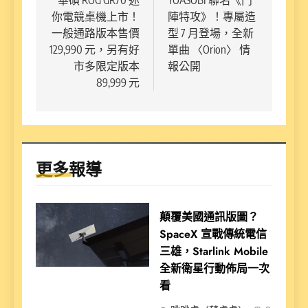
章
你電競桌機上市！
陣特攻》！專屬造
導
一般通路版本售價
型 7 月登場，全新
覽
129,990 元，另有好
單曲 〈Orion〉 情
市多限定版本
報公開
89,999 元
更多報導
顛覆美國通訊版圖？
SpaceX 宣戰傳統電信
三雄，Starlink Mobile
全新衛星行動佈局一次
看