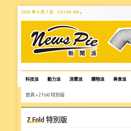
Skip
2026 年 8 月 7 日
3:51:10 AM
to
content
News Pie
最有料的新聞
科技派
動力派
消費派
購物派
美食派
首頁
»
Z Fold 特別版
Z Fold 特別版