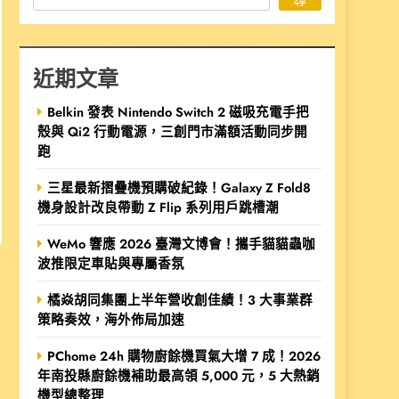
近期文章
Belkin 發表 Nintendo Switch 2 磁吸充電手把
殼與 Qi2 行動電源，三創門市滿額活動同步開
跑
三星最新摺疊機預購破紀錄！Galaxy Z Fold8
機身設計改良帶動 Z Flip 系列用戶跳槽潮
WeMo 響應 2026 臺灣文博會！攜手貓貓蟲咖
波推限定車貼與專屬香氛
橘焱胡同集團上半年營收創佳績！3 大事業群
策略奏效，海外佈局加速
PChome 24h 購物廚餘機買氣大增 7 成！2026
年南投縣廚餘機補助最高領 5,000 元，5 大熱銷
機型總整理