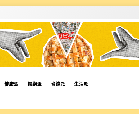
健康派
娛樂派
省錢派
生活派