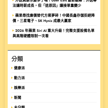
外送員薪水變多了嗎？Uber Eats 最新觀察：外送專
法讓時薪成長，但「這原因」讓接單量變少
蘋果尋找廉價替代方案夢碎！中國長鑫存儲拒絕降
價，三星電子、SK Hynix 成最大贏家
2026 年蘋果 Siri AI 重大升級！完整支援設備名單
與高階硬體限制一次看
分類
健康派
動力派
娛樂派
新聞
未分類