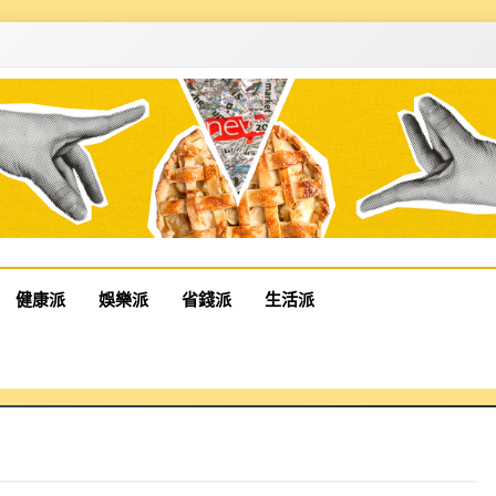
健康派
娛樂派
省錢派
生活派