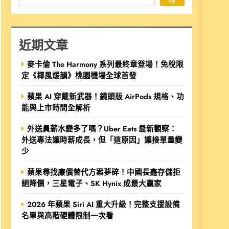
近期文章
麥卡倫 The Harmony 系列最終章登場！免稅限
定《椰風煖韻》桃園機場全球首發
蘋果 AI 穿戴新武器！鏡頭版 AirPods 規格、功
能與上市時間全解析
外送員薪水變多了嗎？Uber Eats 最新觀察：
外送專法讓時薪成長，但「這原因」讓接單量變
少
蘋果尋找廉價替代方案夢碎！中國長鑫存儲拒
絕降價，三星電子、SK Hynix 成最大贏家
2026 年蘋果 Siri AI 重大升級！完整支援設備
名單與高階硬體限制一次看