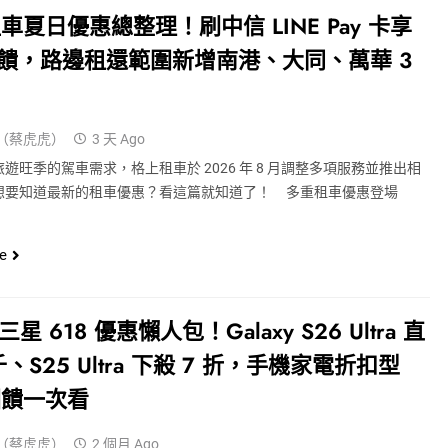
車夏日優惠總整理！刷中信 LINE Pay 卡享
回饋，路邊租還範圍新增南港、大同、萬華 3
（蔡虎虎）
3 天 Ago
遊旺季的駕車需求，格上租車於 2026 年 8 月調整多項服務並推出相
想要知道最新的租車優惠？看這篇就知道了！ 多重租車優惠登場
e
 三星 618 優惠懶人包！Galaxy S26 Ultra 直
千、S25 Ultra 下殺 7 折，手機家電折扣型
回饋一次看
（蔡虎虎）
2 個月 Ago