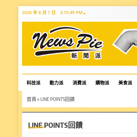
Skip
2026 年 8 月 7 日
3:15:50 PM
to
content
News Pie
最有料的新聞
科技派
動力派
消費派
購物派
美食派
首頁
»
LINE POINTS回饋
LINE POINTS回饋