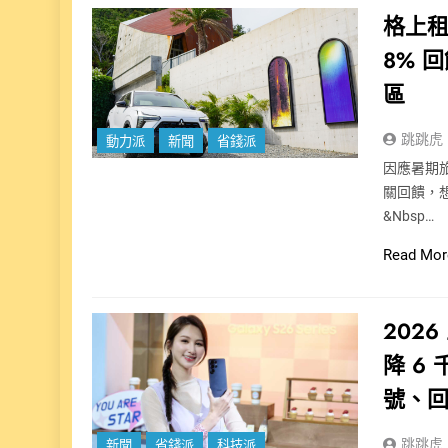
格上租
8% 
區
跳跳虎
動力派
新聞
省錢派
因應暑期旅
關回饋，
&nbsp…
Read Mor
2026
降 6 
號、
跳跳虎
新聞
省錢派
科技派