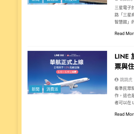
三星電子於 
路「三星商城
智慧館」
Read Mor
LIN
票與
跳跳虎
看準民眾精
新聞
消費派
作，這也
者可以在 
Read Mor