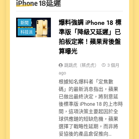
iPhone 18延遲
爆料強調 iPhone 18 標
新聞
準版「降級又延遲」已
科技派
拍板定案！蘋果背後盤
算曝光
跳跳虎（蔡虎虎）
3 個月
ago
根據知名爆料者「定焦數
碼」的最新消息指出，蘋果
已做出最終決定，將刻意延
後標準版 iPhone 18 的上市時
間，這項決策主要起因於全
球供應鏈的短缺危機，蘋果
選擇了戰略性延期，而非將
妥協後的產品倉促推向…