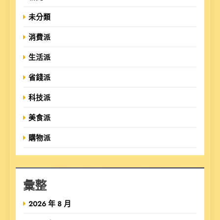
未分類
消費派
生活派
省錢派
科技派
美食派
購物派
彙整
2026 年 8 月