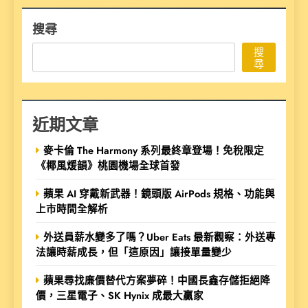
搜尋
搜
尋
近期文章
麥卡倫 The Harmony 系列最終章登場！免稅限定
《椰風煖韻》桃園機場全球首發
蘋果 AI 穿戴新武器！鏡頭版 AirPods 規格、功能與
上市時間全解析
外送員薪水變多了嗎？Uber Eats 最新觀察：外送專
法讓時薪成長，但「這原因」讓接單量變少
蘋果尋找廉價替代方案夢碎！中國長鑫存儲拒絕降
價，三星電子、SK Hynix 成最大贏家