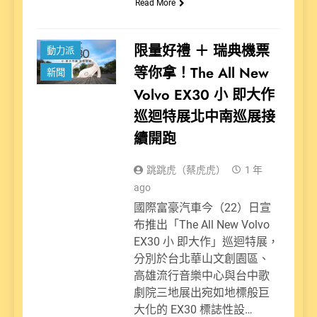
Read More
限量好禮 ＋ 瑞典機票
動力派
等你拿！The All New
新聞
Volvo EX30 小 即大作
巡迴特展北中南巡展接
續開跑
跳跳虎（蔡虎虎）
1 年
ago
國際富豪汽車今（22）日宣
布推出「The All New Volvo
EX30 小 即大作」巡迴特展，
分別於台北華山文創園區、
高雄流行音樂中心與台中歌
劇院三地展出宛如地標般巨
大化的 EX30 標誌性設…