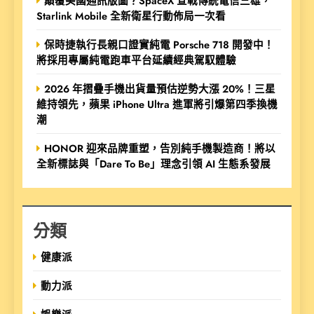
顛覆美國通訊版圖？SpaceX 宣戰傳統電信三雄，
Starlink Mobile 全新衛星行動佈局一次看
保時捷執行長親口證實純電 Porsche 718 開發中！
將採用專屬純電跑車平台延續經典駕馭體驗
2026 年摺疊手機出貨量預估逆勢大漲 20%！三星
維持領先，蘋果 iPhone Ultra 進軍將引爆第四季換機
潮
HONOR 迎來品牌重塑，告別純手機製造商！將以
全新標誌與「Dare To Be」理念引領 AI 生態系發展
分類
健康派
動力派