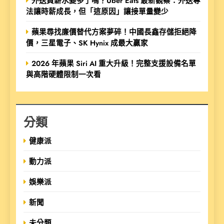
外送員薪水變多了嗎？Uber Eats 最新觀察：外送專
法讓時薪成長，但「這原因」讓接單量變少
蘋果尋找廉價替代方案夢碎！中國長鑫存儲拒絕降
價，三星電子、SK Hynix 成最大贏家
2026 年蘋果 Siri AI 重大升級！完整支援設備名單
與高階硬體限制一次看
分類
健康派
動力派
娛樂派
新聞
未分類