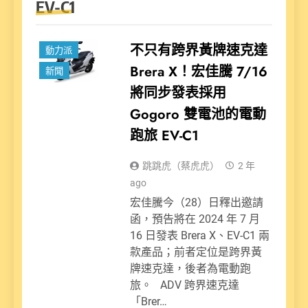
EV-C1
不只有跨界黃牌速克達
動力派
Brera X！宏佳騰 7/16
新聞
將同步發表採用
Gogoro 雙電池的電動
跑旅 EV-C1
跳跳虎（蔡虎虎）
2 年
ago
宏佳騰今（28）日釋出邀請
函，預告將在 2024 年 7 月
16 日發表 Brera X、EV-C1 兩
款產品；前者定位是跨界黃
牌速克達，後者為電動跑
旅。 ADV 跨界速克達
「Brer…