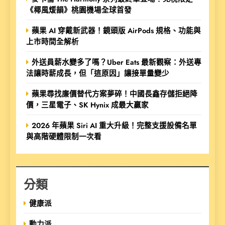
《椰風煖韻》桃園機場全球首發
蘋果 AI 穿戴新武器！鏡頭版 AirPods 規格、功能與
上市時間全解析
外送員薪水變多了嗎？Uber Eats 最新觀察：外送專
法讓時薪成長，但「這原因」讓接單量變少
蘋果尋找廉價替代方案夢碎！中國長鑫存儲拒絕降
價，三星電子、SK Hynix 成最大贏家
2026 年蘋果 Siri AI 重大升級！完整支援設備名單
與高階硬體限制一次看
分類
健康派
動力派