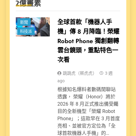
2億畫素
全球首款「機器人手
新聞
機」傳 8 月降臨！榮耀
科技派
Robot Phone 獨創翻轉
雲台鏡頭，重點特色一
次看
跳跳虎（蔡虎虎）
3 週
ago
根據知名爆料者數碼閒聊站
透露， 榮耀（Honor）將於
2026 年 8 月正式推出備受矚
目的全新機型「榮耀 Robot
Phone」；這款早在 3 月首度
亮相、並被官方定位為「全
球首款機器人手機」的…