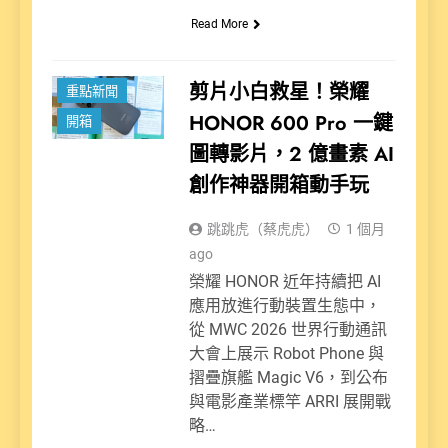
Read More
新聞
科技派
剪片小白救星！榮耀
重點新聞
HONOR 600 Pro 一鍵
開箱
圖轉影片，2 億畫素 AI
創作神器開箱動手玩
跳跳虎（蔡虎虎）
1 個月
ago
榮耀 HONOR 近年持續把 AI
應用放進行動裝置生態中，
從 MWC 2026 世界行動通訊
大會上展示 Robot Phone 與
摺疊旗艦 Magic V6，到公布
與電影產業標竿 ARRI 展開戰
略…