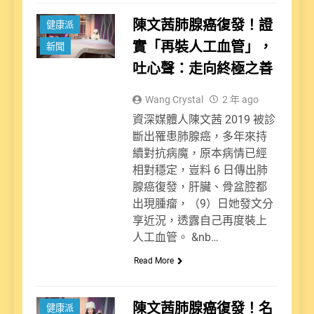
陳文茜肺腺癌復發！證
健康派
實「再裝人工血管」，
新聞
吐心聲：走向終極之善
Wang Crystal
2 年 ago
資深媒體人陳文茜 2019 被診
斷出罹患肺腺癌，多年來持
續對抗病魔，原本病情已經
相對穩定，豈料 6 日傳出肺
腺癌復發，肝臟、骨盆腔都
出現腫瘤，（9）日她發文分
享近況，透露自己再度裝上
人工血管。 &nb…
Read More
陳文茜肺腺癌復發！名
健康派