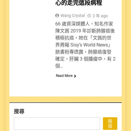
心的走完這段病程
Wang Crystal
2 年 ago
66 歲資深媒體人、知名作家
陳文茜 2019 年診斷肺腺癌後
積極抗癌，她在「文茜的世
界周報 Sisy’s World News」
臉書粉專透露，肺腺癌復發
確定，肝臟 3 個腫瘤中，有 2
個…
Read More
搜尋
搜
尋