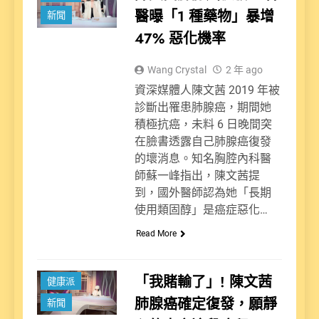
醫曝「1 種藥物」暴增
新聞
47% 惡化機率
Wang Crystal
2 年 ago
資深媒體人陳文茜 2019 年被
診斷出罹患肺腺癌，期間她
積極抗癌，未料 6 日晚間突
在臉書透露自己肺腺癌復發
的壞消息。知名胸腔內科醫
師蘇一峰指出，陳文茜提
到，國外醫師認為她「長期
使用類固醇」是癌症惡化…
Read More
「我賭輸了」! 陳文茜
健康派
肺腺癌確定復發，願靜
新聞