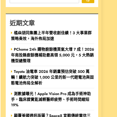
近期文章
橘焱胡同集團上半年營收創佳績！3 大事業群
策略奏效，海外佈局加速
PChome 24h 購物廚餘機買氣大增 7 成！2026
年南投縣廚餘機補助最高領 5,000 元，5 大熱銷
機型總整理
Toyota 油電車 2026 年銷量預估突破 500 萬
輛！續航力突破 1,000 公里的新一代鋰電池與固
態電池佈局全解析
測數據曝光！Apple Vision Pro 成為手術神助
手，臨床證實能減輕醫師疲勞、手術時間縮短
19%
顛覆美國通訊版圖？SpaceX 宣戰傳統電信三