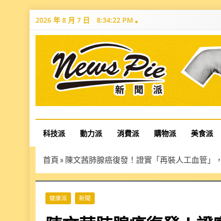
Skip
2026 年 8 月 7 日
8:34:23 PM
to
content
News Pie
最有料的新聞
科技派
動力派
消費派
購物派
美食派
首頁
»
陳文茜肺腺癌復發！證實「再裝人工血管」
健康派
新聞