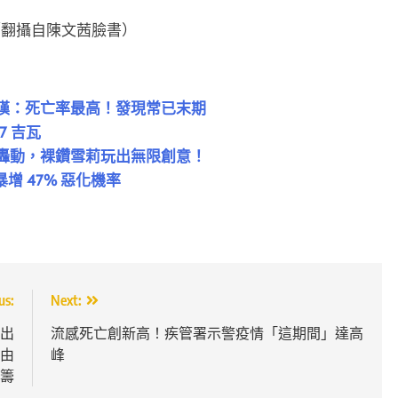
／翻攝自陳文茜臉書）
醫嘆：死亡率最高！發現常已末期
7 吉瓦
引轟動，裸鑽雪莉玩出無限創意！
增 47% 惡化機率
us:
Next:
榜出
流感死亡創新高！疾管署示警疫情「這期間」達高
營由
峰
頭籌