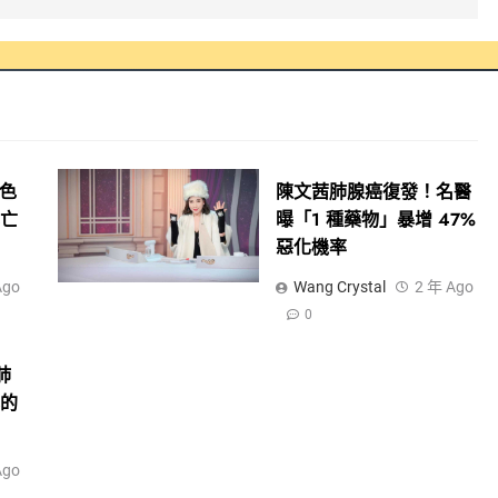
黑色
陳文茜肺腺癌復發！名醫
死亡
曝「1 種藥物」暴增 47%
期
惡化機率
Ago
Wang Crystal
2 年 Ago
0
肺
心的
Ago