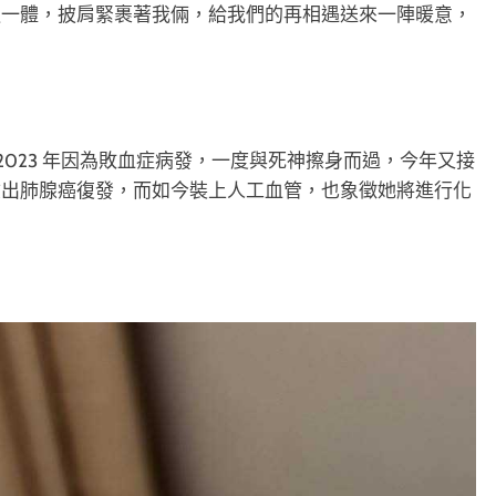
融一體，披肩緊裹著我倆，給我們的再相遇送來一陣暖意，
，2023 年因為敗血症病發，一度與死神擦身而過，今年又接
驗出肺腺癌復發，而如今裝上人工血管，也象徵她將進行化