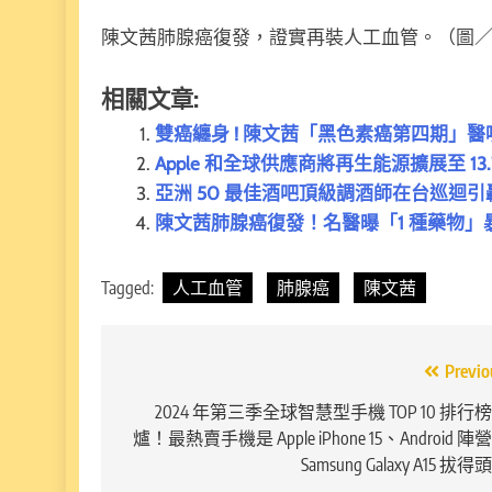
陳文茜肺腺癌復發，證實再裝人工血管。（圖
相關文章:
雙癌纏身 ! 陳文茜「黑色素癌第四期」
Apple 和全球供應商將再生能源擴展至 13.
亞洲 50 最佳酒吧頂級調酒師在台巡迴
陳文茜肺腺癌復發！名醫曝「1 種藥物」暴
Tagged:
人工血管
肺腺癌
陳文茜
文
Previo
章
2024 年第三季全球智慧型手機 TOP 10 排行
爐！最熱賣手機是 Apple iPhone 15、Android 陣
導
Samsung Galaxy A15 拔得