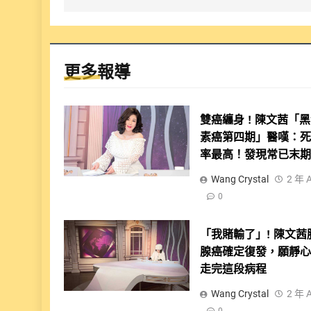
覽
更多報導
雙癌纏身 ! 陳文茜「
素癌第四期」醫嘆：
率最高！發現常已末
Wang Crystal
2 年 
0
「我賭輸了」! 陳文茜
腺癌確定復發，願靜
走完這段病程
Wang Crystal
2 年 