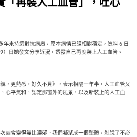
實「再裝人工血管」，吐心
，多年來持續對抗病魔，原本病情已經相對穩定，豈料 6 日
9）日她發文分享近況，透露自己再度裝上人工血管。
更親，更熟悉，好久不見》，表示相隔一年半，人工血管又
息，心平氣和，認定那窗外的風景，以及新裝上的人工血
這次幽會變得無比濃郁。我們凝聚成一個整體，剝脫了不必