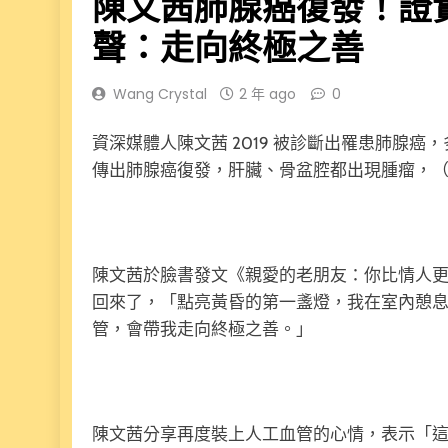
陳文茜肺腺癌復發！證
聲：走向終極之善
Wang Crystal
2 年 ago
0
資深媒體人陳文茜 2019 被診斷出罹患肺腺癌
傳出肺腺癌復發，肝臟、骨盆腔都出現腫瘤，（
陳文茜於臉書發文《親愛的老朋友：你比情人
回來了，「點亮黃昏的第一盞燈，我在室內憩
管，會帶我走向終極之善。」
陳文茜分享再度裝上人工血管的心情，表示「