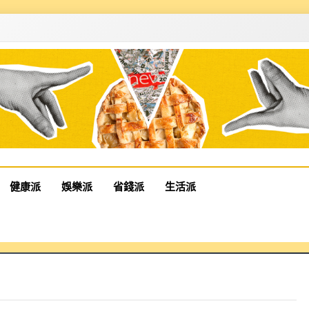
健康派
娛樂派
省錢派
生活派