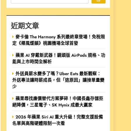
近期文章
麥卡倫 The Harmony 系列最終章登場！免稅限
定《椰風煖韻》桃園機場全球首發
蘋果 AI 穿戴新武器！鏡頭版 AirPods 規格、功
能與上市時間全解析
外送員薪水變多了嗎？Uber Eats 最新觀察：
外送專法讓時薪成長，但「這原因」讓接單量變
少
蘋果尋找廉價替代方案夢碎！中國長鑫存儲拒
絕降價，三星電子、SK Hynix 成最大贏家
2026 年蘋果 Siri AI 重大升級！完整支援設備
名單與高階硬體限制一次看