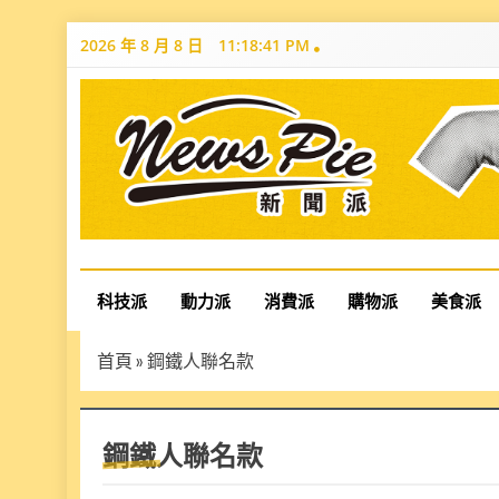
Skip
2026 年 8 月 8 日
11:18:42 PM
to
content
News Pie
最有料的新聞
科技派
動力派
消費派
購物派
美食派
首頁
»
鋼鐵人聯名款
鋼鐵人聯名款