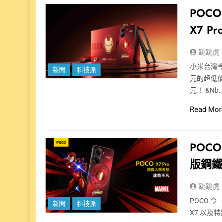
POCO
X7 
跳跳虎
小米台灣今（
新聞
科技派
元的超低價
元！ &nb
Read Mor
POCO
版鋼
跳跳虎
POCO 今
新聞
科技派
X7 以及特別