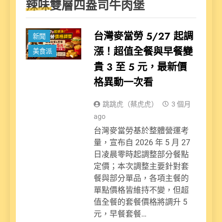
辣味雙層四盎司牛肉堡
台灣麥當勞 5/27 起調
新聞
漲！超值全餐與早餐變
美食派
貴 3 至 5 元，最新價
格異動一次看
跳跳虎（蔡虎虎）
3 個月
ago
台灣麥當勞基於整體營運考
量，宣布自 2026 年 5 月 27
日凌晨零時起調整部分餐點
定價；本次調整主要針對套
餐與部分單品，各項主餐的
單點價格皆維持不變，但超
值全餐的套餐價格將調升 5
元，早餐套餐…