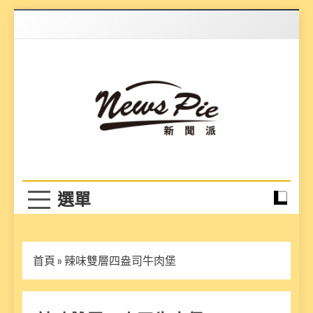
Skip
to
content
News Pie
最有料的新聞
首頁
»
辣味雙層四盎司牛肉堡