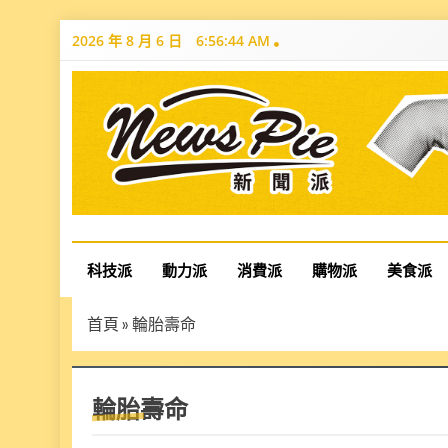
Skip
2026 年 8 月 6 日
6:56:45 AM
to
content
News Pie
最有料的新聞
科技派
動力派
消費派
購物派
美食派
首頁
»
輪胎壽命
輪胎壽命