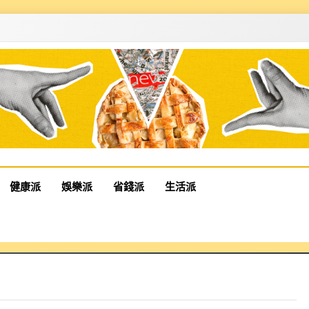
健康派
娛樂派
省錢派
生活派