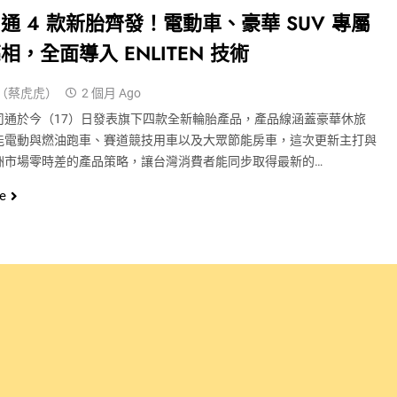
通 4 款新胎齊發！電動車、豪華 SUV 專屬
相，全面導入 ENLITEN 技術
（蔡虎虎）
2 個月 Ago
司通於今（17）日發表旗下四款全新輪胎產品，產品線涵蓋豪華休旅
能電動與燃油跑車、賽道競技用車以及大眾節能房車，這次更新主打與
洲市場零時差的產品策略，讓台灣消費者能同步取得最新的…
e