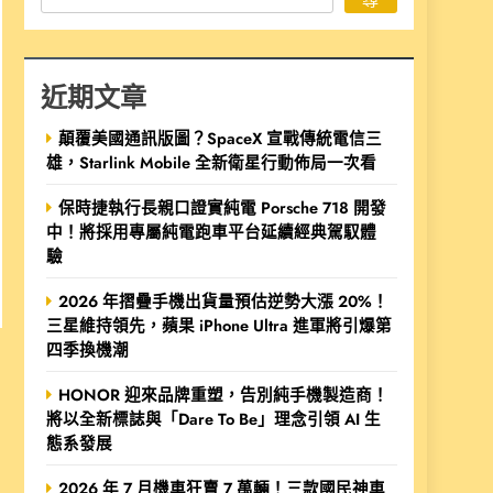
近期文章
顛覆美國通訊版圖？SpaceX 宣戰傳統電信三
雄，Starlink Mobile 全新衛星行動佈局一次看
保時捷執行長親口證實純電 Porsche 718 開發
中！將採用專屬純電跑車平台延續經典駕馭體
驗
2026 年摺疊手機出貨量預估逆勢大漲 20%！
三星維持領先，蘋果 iPhone Ultra 進軍將引爆第
四季換機潮
HONOR 迎來品牌重塑，告別純手機製造商！
將以全新標誌與「Dare To Be」理念引領 AI 生
態系發展
2026 年 7 月機車狂賣 7 萬輛！三款國民神車