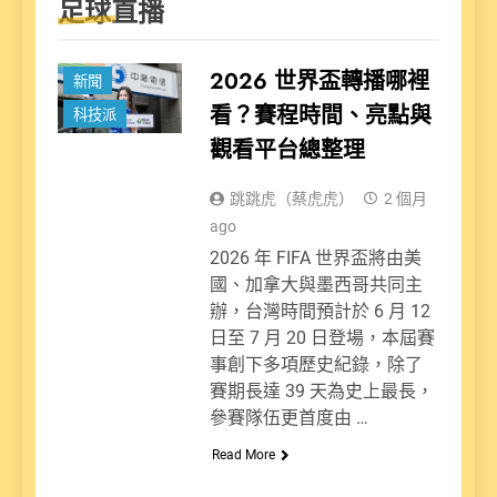
足球直播
娛樂派
2026 世界盃轉播哪裡
新聞
看？賽程時間、亮點與
科技派
觀看平台總整理
跳跳虎（蔡虎虎）
2 個月
ago
2026 年 FIFA 世界盃將由美
國、加拿大與墨西哥共同主
辦，台灣時間預計於 6 月 12
日至 7 月 20 日登場，本屆賽
事創下多項歷史紀錄，除了
賽期長達 39 天為史上最長，
參賽隊伍更首度由 …
Read More