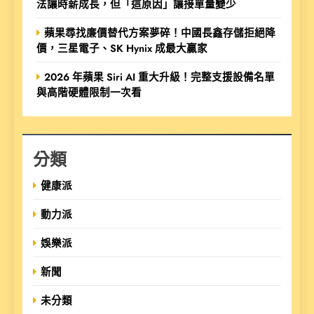
法讓時薪成長，但「這原因」讓接單量變少
蘋果尋找廉價替代方案夢碎！中國長鑫存儲拒絕降
價，三星電子、SK Hynix 成最大贏家
2026 年蘋果 Siri AI 重大升級！完整支援設備名單
與高階硬體限制一次看
分類
健康派
動力派
娛樂派
新聞
未分類