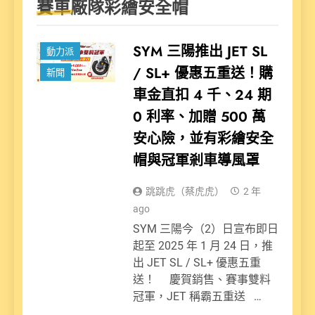
賽車廠隊彩繪安全帽
SYM 三陽推出 JET SL
動力派
/ SL+ 優惠五重送！購
新聞
車金直扣 4 千、24 期
0 利率、加贈 500 萬
安心險，並有彩繪安全
帽與冠軍剎車導風罩
跳跳虎（蔡虎虎）
2 年
ago
SYM 三陽今（2）日宣布即日
起至 2025 年 1 月 24 日，推
出 JET SL / SL+ 優惠五重
送！ 慶賀銷售、賽事雙料
冠軍，JET 稱霸五重送 …