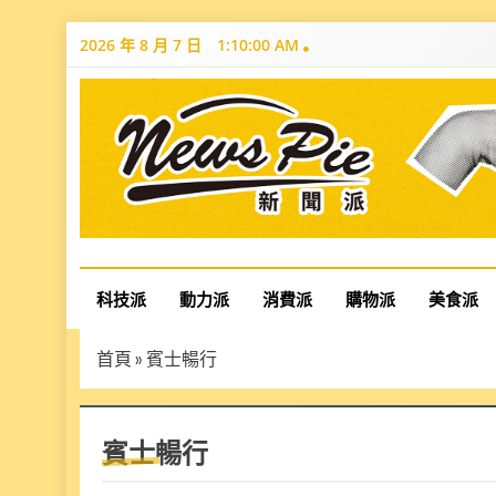
Skip
2026 年 8 月 7 日
1:10:01 AM
to
content
News Pie
最有料的新聞
科技派
動力派
消費派
購物派
美食派
首頁
»
賓士暢行
賓士暢行