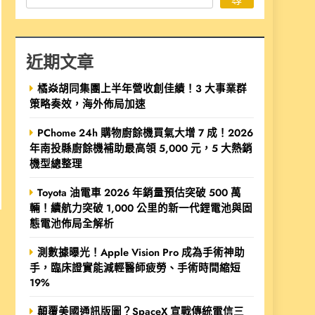
近期文章
橘焱胡同集團上半年營收創佳績！3 大事業群
策略奏效，海外佈局加速
PChome 24h 購物廚餘機買氣大增 7 成！2026
年南投縣廚餘機補助最高領 5,000 元，5 大熱銷
機型總整理
Toyota 油電車 2026 年銷量預估突破 500 萬
輛！續航力突破 1,000 公里的新一代鋰電池與固
態電池佈局全解析
測數據曝光！Apple Vision Pro 成為手術神助
手，臨床證實能減輕醫師疲勞、手術時間縮短
19%
顛覆美國通訊版圖？SpaceX 宣戰傳統電信三