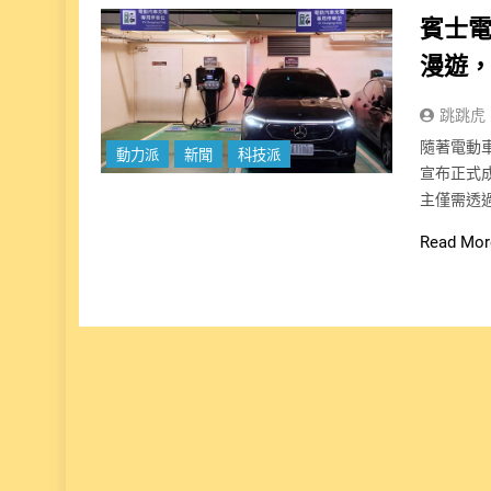
賓士
漫遊，
跳跳虎
隨著電動
動力派
新聞
科技派
宣布正式
主僅需透
Read Mor