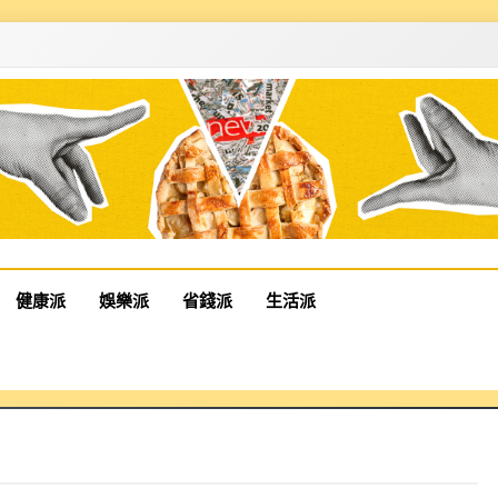
健康派
娛樂派
省錢派
生活派