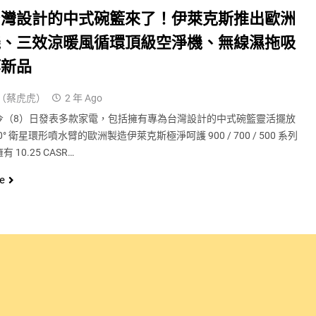
台灣設計的中式碗籃來了！伊萊克斯推出歐洲
機、三效涼暖風循環頂級空淨機、無線濕拖吸
等新品
（蔡虎虎）
2 年 Ago
今（8）日發表多款家電，包括擁有專為台灣設計的中式碗籃靈活擺放
0° 衛星環形噴水臂的歐洲製造伊萊克斯極淨呵護 900 / 700 / 500 系列
 10.25 CASR…
e