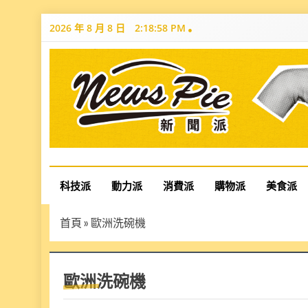
Skip
2026 年 8 月 8 日
2:18:59 PM
to
content
News Pie
最有料的新聞
科技派
動力派
消費派
購物派
美食派
首頁
»
歐洲洗碗機
歐洲洗碗機