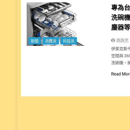
專為
洗碗
塵器
跳跳虎
新聞
消費派
科技派
伊萊克斯
空間與 36
洗碗機，擁有
Read Mor