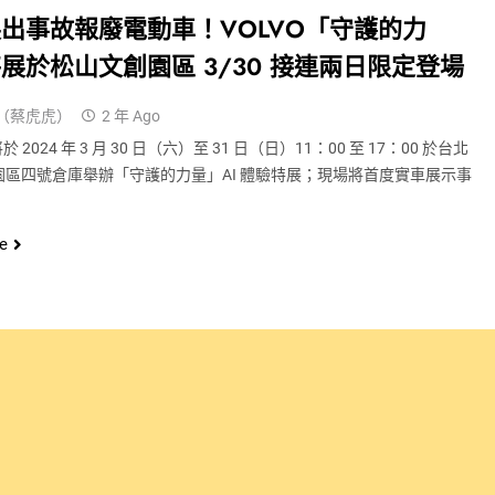
出事故報廢電動車！VOLVO「守護的力
展於松山文創園區 3/30 接連兩日限定登場
（蔡虎虎）
2 年 Ago
於 2024 年 3 月 30 日（六）至 31 日（日）11：00 至 17：00 於台北
園區四號倉庫舉辦「守護的力量」AI 體驗特展；現場將首度實車展示事
e