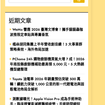
近期文章
WeMo 響應 2026 臺灣文博會！攜手貓貓蟲咖
波推限定車貼與專屬香氛
橘焱胡同集團上半年營收創佳績！3 大事業群
策略奏效，海外佈局加速
PChome 24h 購物廚餘機買氣大增 7 成！2026
年南投縣廚餘機補助最高領 5,000 元，5 大熱銷
機型總整理
Toyota 油電車 2026 年銷量預估突破 500 萬
輛！續航力突破 1,000 公里的新一代鋰電池與固
態電池佈局全解析
測數據曝光！Apple Vision Pro 成為手術神助
手，臨床證實能減輕醫師疲勞、手術時間縮短