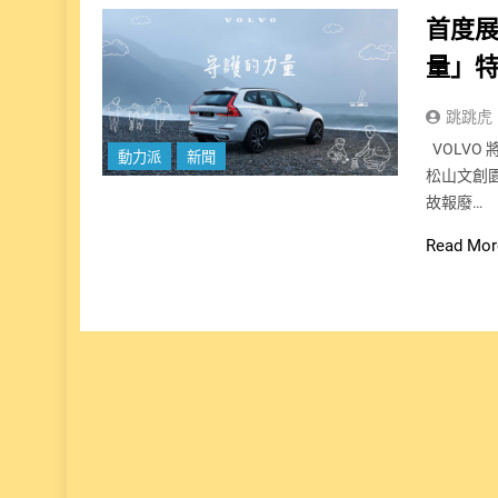
首度展
量」特
跳跳虎
VOLVO 將
動力派
新聞
松山文創
故報廢…
Read Mor