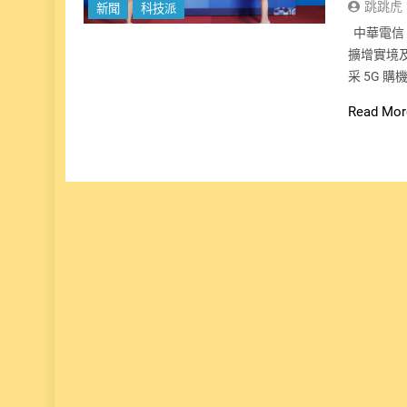
跳跳虎
新聞
科技派
中華電信 
擴增實境
采 5G 購機
Read Mor