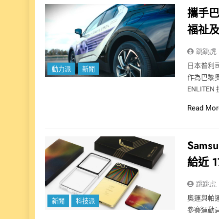
攜手
福祉
跳跳虎
日本普利司
動力派
新聞
作為巴黎
ENLITEN
Read Mor
Sams
給近 
跳跳虎
奧運與帕運
新聞
科技派
參賽運動員設