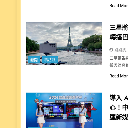
Read Mor
三星將以
轉播
跳跳虎
三星預告將透過
新聞
科技派
黎奧運開幕
Read Mor
導入 
心！中
運新