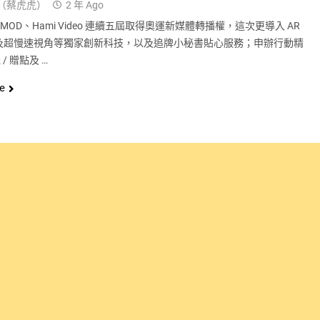
（蔡虎虎）
2 年 Ago
MOD、Hami Video 連續五屆取得奧運新媒體轉播權，這次更導入 AR
及超慢速視角等獨家創新科技，以及追牌小秘書貼心服務；申辦行動精
 / 贈點及 …
e