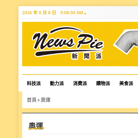
Skip
2026 年 8 月 8 日
9:08:31 AM
to
content
News Pie
最有料的新聞
科技派
動力派
消費派
購物派
美食派
首頁
»
奧運
奧運