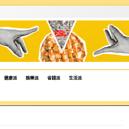
健康派
娛樂派
省錢派
生活派