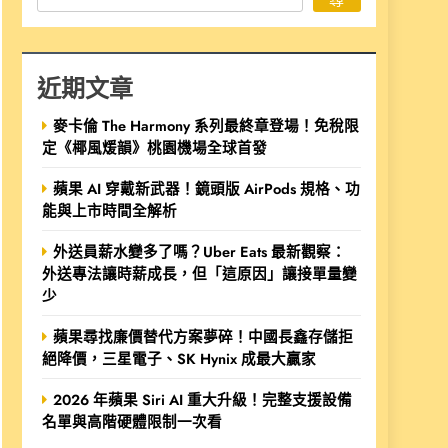
近期文章
麥卡倫 The Harmony 系列最終章登場！免稅限
定《椰風煖韻》桃園機場全球首發
蘋果 AI 穿戴新武器！鏡頭版 AirPods 規格、功
能與上市時間全解析
外送員薪水變多了嗎？Uber Eats 最新觀察：
外送專法讓時薪成長，但「這原因」讓接單量變
少
蘋果尋找廉價替代方案夢碎！中國長鑫存儲拒
絕降價，三星電子、SK Hynix 成最大贏家
2026 年蘋果 Siri AI 重大升級！完整支援設備
名單與高階硬體限制一次看