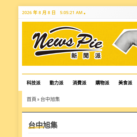
Skip
2026 年 8 月 8 日
5:05:22 AM
to
content
News Pie
最有料的新聞
科技派
動力派
消費派
購物派
美食派
首頁
»
台中旭集
台中旭集