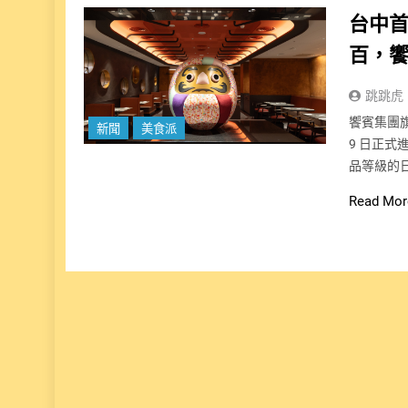
台中首
百，饗
跳跳虎
饗賓集團旗
新聞
美食派
9 日正
品等級的
Read Mor