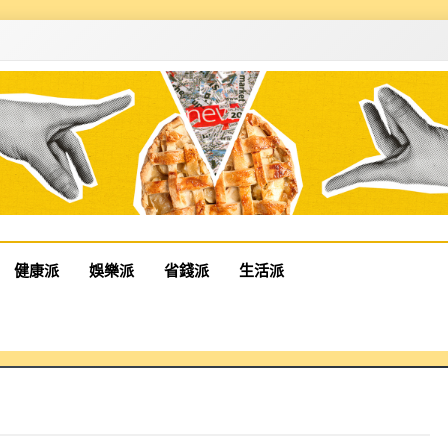
健康派
娛樂派
省錢派
生活派