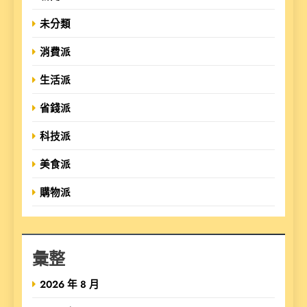
未分類
消費派
生活派
省錢派
科技派
美食派
購物派
彙整
2026 年 8 月