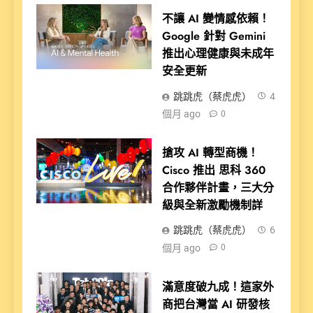
不讓 AI 變情感依賴！
Google 針對 Gemini
推出心理健康與未成年
安全更新
跳跳虎（蔡虎虎）
4
個月 ago
0
搶攻 AI 轉型商機！
Cisco 推出 思科 360
合作夥伴計畫，三大分
級與全新激勵機制詳
跳跳虎（蔡虎虎）
6
個月 ago
0
滿意度破九成！這家外
商把台灣當 AI 研發核