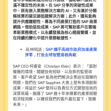
滿不確定性的未來。在
SAP
分享的突破性成果
中，既有嵌入業務解決方案的
AI
，又有基於分類
帳核算的碳足跡追蹤解決方案；此外，還有能夠
提升供應鏈韌性、專為不同產業打造的
SAP
商業
網路。借助這些成果，
SAP
將可幫助客戶在雲端
革新業務模式，以永續發展為核心開展營運，並
在持續的變化中提升業務敏捷性。
延伸閱讀：
SAP 攜手高雄市政府加速產業
淨零，打造全球智慧港都典範
SAP CEO
柯睿安（
Christian Klein
）表示：「面對
複雜的環境、關鍵技術短缺、以及新的監管政
策，客戶希望
SAP
能為他們解決企業迫在眉睫的
問題。我們在
SAP Sapphire
大會上發布多項創新
成果，得益於
SAP
堅持以負責任方式開發技術的
深厚底蘊，融匯了
SAP
幾十年來積累的產業經驗
和流程洞察，以確保我們的客戶贏在當下，致勝
未來。」