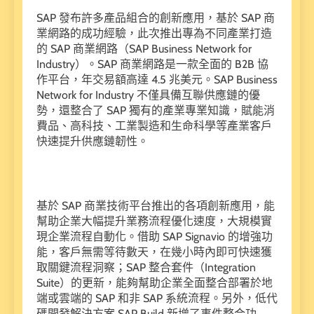
SAP
發布許多產品組合的創新應用，基於
SAP
商
業網路的成功經驗，此次推出專為不同產業打造
的
SAP
商業網路（
SAP Business Network for
Industry
）。
SAP
商業網路是一款全面的
B2B
協
作平台，年交易額高達
4.5
兆美元。
SAP Business
Network for Industry
不僅具備互聯供應鏈的優
勢，還整合了
SAP
獨有的產業專業知識，賦能消
費品、高科技、工業製造和生命科學等產業客戶
快速提升供應鏈韌性。
基於
SAP
商業技術平台推出的各項創新應用，能
幫助企業大幅提升業務流程優化速度，大規模實
現企業流程自動化。借助
SAP Signavio
的增強功
能，客戶無需等待數天，在幾小時內即可快速獲
取關鍵流程洞察；
SAP
整合套件（
Integration
Suite
）的更新，能夠幫助企業全面整合部署於地
端或雲端的
SAP
和非
SAP
系統流程。另外，低代
碼開發解決方案
SAP Build
新增了事件整合功