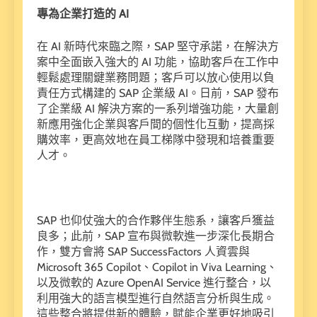
專為企業打造的
AI
在
AI
新時代來臨之際，
SAP
堅守承諾，在解決方
案中全面嵌入強大的
AI
功能，協助客戶在工作中
輕鬆處理關鍵業務問題；客戶可以放心使用以負
責任方式構建的
SAP
企業級
AI
。日前，
SAP
發布
了企業級
AI
解決方案的一系列增強功能，大量創
新應用強化企業與客戶間的個性化互動，提高採
購效率，更高效地在員工梯隊中發現和培養重要
人才。
SAP
也仰仗強大的合作夥伴生態系，讓客戶獲益
良多；此前，
SAP
宣布與微軟進一步深化長期合
作，雙方會將
SAP SuccessFactors
人資雲與
Microsoft 365 Copilot
、
Copilot in Viva Learning
、
以及微軟的
Azure OpenAI Service
進行整合，以
利用強大的語言模型進行自然語言分析與生成。
這些整合將提供新的體驗，賦能企業更好地吸引