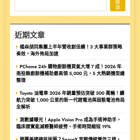
搜
尋
近期文章
橘焱胡同集團上半年營收創佳績！3 大事業群策略
奏效，海外佈局加速
PChome 24h 購物廚餘機買氣大增 7 成！2026 年
南投縣廚餘機補助最高領 5,000 元，5 大熱銷機型總
整理
Toyota 油電車 2026 年銷量預估突破 500 萬輛！續
航力突破 1,000 公里的新一代鋰電池與固態電池佈局
全解析
測數據曝光！Apple Vision Pro 成為手術神助手，
臨床證實能減輕醫師疲勞、手術時間縮短 19%
顛覆美國通訊版圖？SpaceX 宣戰傳統電信三雄，