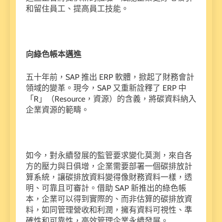
和留住員工、提高員工技能。
向綠色帳本邁進
五十年前，
SAP
推出
ERP
軟體，掀起了財務會計
領域的變革。現今，
SAP
又重新詮釋了
ERP
中
「
R
」（
Resource
，資源）的含義，將碳資料納入
企業資源的範疇。
如今，對永續發展的監管要求變化莫測，來自各
方的壓力與日俱增，企業需要部署一個碳排放計
算系統，讓碳排放資料變得像財務資料一樣，透
明、可靠且可審計。借助
SAP
新推出的綠色帳
本，企業可以得到實際的、而非估算的碳排放資
料，如同管理營收和利潤，擁有資料可視性、準
確性和可靠性，高效管理企業永續發展。