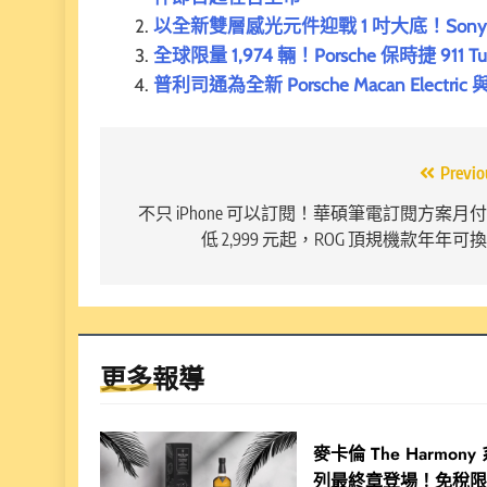
以全新雙層感光元件迎戰 1 吋大底！Sony Xp
全球限量 1,974 輛！Porsche 保時捷 911 T
普利司通為全新 Porsche Macan Electric
文
Previo
章
不只 iPhone 可以訂閱！華碩筆電訂閱方案月
低 2,999 元起，ROG 頂規機款年年可
導
覽
更多報導
麥卡倫 The Harmony
列最終章登場！免稅