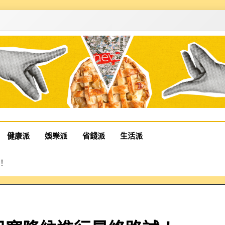
健康派
娛樂派
省錢派
生活派
試！