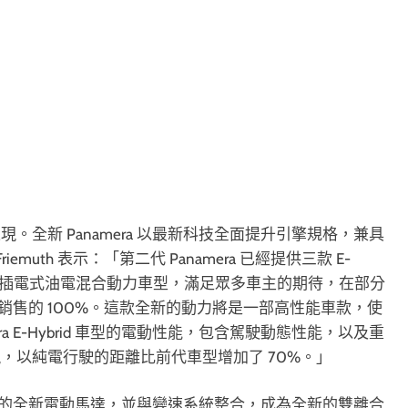
全新 Panamera 以最新科技全面提升引擎規格，兼具
Friemuth 表示：「第二代 Panamera 已經提供三款 E-
加入第四款插電式油電混合動力車型，滿足眾多車主的期待，在部分
ra 總體銷售的 100%。這款全新的動力將是一部高性能車款，使
a E-Hybrid 車型的電動性能，包含駕駛動態性能，以及重
，以純電行駛的距離比前代車型增加了 70%。」
力源自更強悍的全新電動馬達，並與變速系統整合，成為全新的雙離合