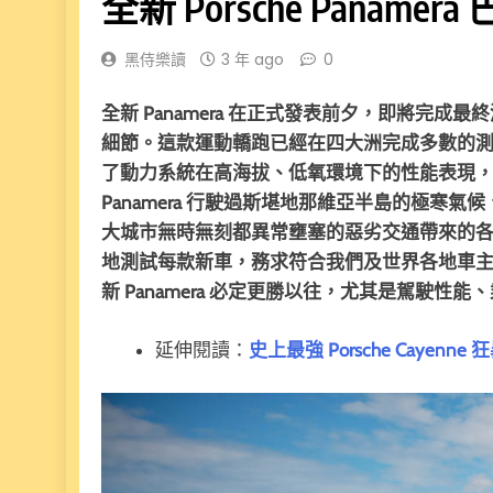
全新 Porsche Pana
黑侍樂讀
3 年 ago
0
全新 Panamera 在正式發表前夕，即將完成最
細節。這款運動轎跑已經在四大洲完成多數的
了動力系統在高海拔、低氧環境下的性能表現
Panamera 行駛過斯堪地那維亞半島的極
大城市無時無刻都異常壅塞的惡劣交通帶來的各種考驗
地測試每款新車，務求符合我們及世界各地車
新 Panamera 必定更勝以往，尤其是駕駛性
延伸閱讀：
史上最強 Porsche Cayenne