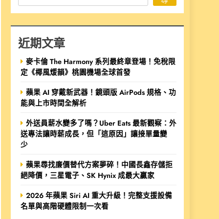
近期文章
麥卡倫 The Harmony 系列最終章登場！免稅限
定《椰風煖韻》桃園機場全球首發
蘋果 AI 穿戴新武器！鏡頭版 AirPods 規格、功
能與上市時間全解析
外送員薪水變多了嗎？Uber Eats 最新觀察：外
送專法讓時薪成長，但「這原因」讓接單量變
少
蘋果尋找廉價替代方案夢碎！中國長鑫存儲拒
絕降價，三星電子、SK Hynix 成最大贏家
2026 年蘋果 Siri AI 重大升級！完整支援設備
名單與高階硬體限制一次看