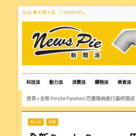
Skip
2026 年 8 月 9 日
1:19:04 PM
to
content
News Pie
最有料的新聞
科技派
動力派
消費派
購物派
美食派
首頁
»
全新 Porsche Panamera 巴塞隆納進行最終路
動力派
新聞