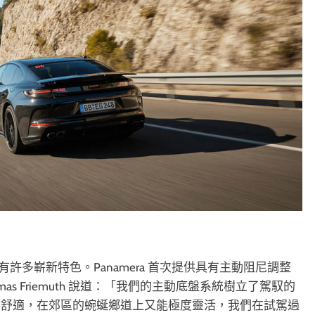
具有許多嶄新特色。Panamera 首次提供具有主動阻尼調整
s Friemuth 說道：「我們的主動底盤系統樹立了駕馭的
常舒適，在郊區的蜿蜒鄉道上又能極度靈活，我們在試駕過