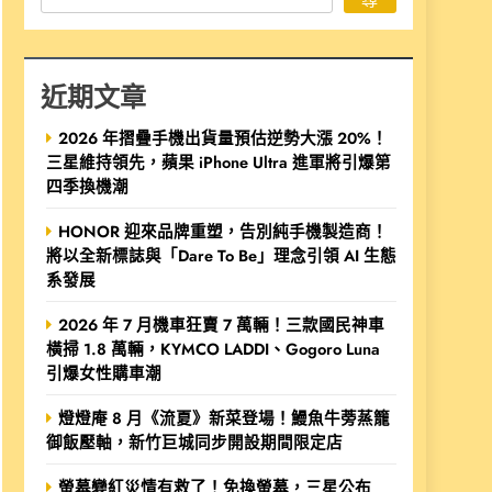
近期文章
2026 年摺疊手機出貨量預估逆勢大漲 20%！
三星維持領先，蘋果 iPhone Ultra 進軍將引爆第
四季換機潮
HONOR 迎來品牌重塑，告別純手機製造商！
將以全新標誌與「Dare To Be」理念引領 AI 生態
系發展
2026 年 7 月機車狂賣 7 萬輛！三款國民神車
橫掃 1.8 萬輛，KYMCO LADDI、Gogoro Luna
引爆女性購車潮
燈燈庵 8 月《流夏》新菜登場！鰻魚牛蒡蒸籠
御飯壓軸，新竹巨城同步開設期間限定店
螢幕變紅災情有救了！免換螢幕，三星公布