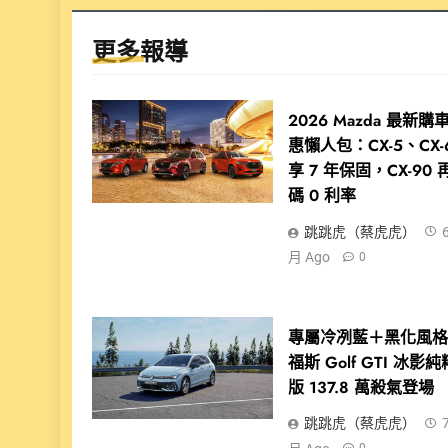
更多報導
2026 Mazda 最新購
惠懶人包：CX-5、CX-
享 7 年保固，CX-90 
碼 0 利率
跳跳虎（蔡虎虎）
月 Ago
0
專屬冷冽藍＋黑化風
福斯 Golf GTI 冰影純
版 137.8 萬殺氣登場
跳跳虎（蔡虎虎）