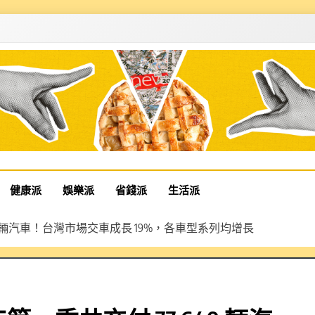
健康派
娛樂派
省錢派
生活派
7,640 輛汽車！台灣市場交車成長 19%，各車型系列均增長