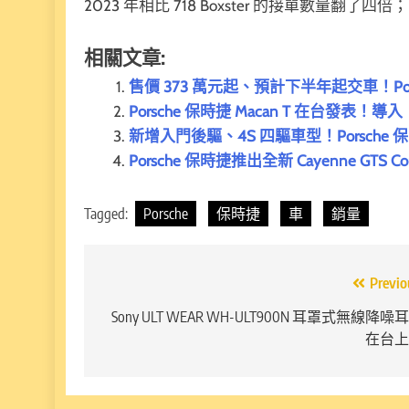
2023 年相比 718 Boxster 的接單數量翻了
相關文章:
售價 373 萬元起、預計下半年起交車！Porsc
Porsche 保時捷 Macan T 在台發表！導
新增入門後驅、4S 四驅車型！Porsche 
Porsche 保時捷推出全新 Cayenne GTS 
Tagged:
Porsche
保時捷
車
銷量
文
Previo
章
Sony ULT WEAR WH-ULT900N 耳罩式無線降噪
在台上
導
覽