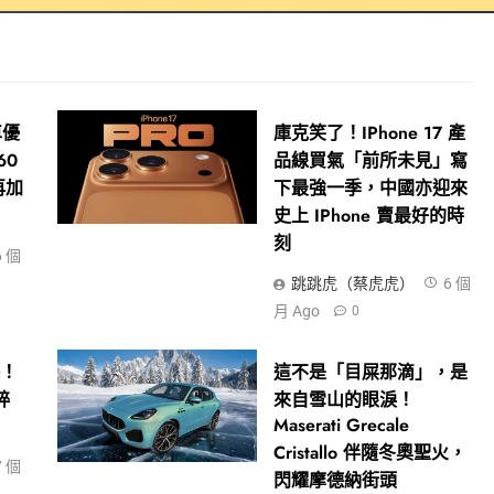
車優
庫克笑了！iPhone 17 產
60
品線買氣「前所未見」寫
再加
下最強一季，中國亦迎來
史上 IPhone 賣最好的時
刻
6 個
跳跳虎（蔡虎虎）
6 個
月 Ago
0
格！
這不是「目屎那滴」，是
粹
來自雪山的眼淚！
Maserati Grecale
Cristallo 伴隨冬奧聖火，
7 個
閃耀摩德納街頭