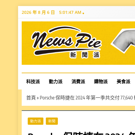
Skip
2026 年 8 月 6 日
5:01:48 AM
to
content
News Pie
最有料的新聞
科技派
動力派
消費派
購物派
美食派
首頁
»
Porsche 保時捷在 2024 年第一季共交付 7
動力派
新聞