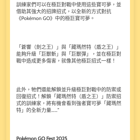
訓練家們可以在極巨對戰中使用這些寶可夢，並
借助其強大的招牌招式，以全新的方式對抗
《Pokémon GO》中的極巨寶可夢。
「蒼響（劍之王）」與「藏瑪然特（盾之王）」
能夠升級「巨獸斬」與「巨獸彈」，並在極巨對
戰中造成更多傷害，就像其他極巨招式一樣！
此外，牠們還能解鎖並升級極巨對戰中的防禦或
回復招式！解鎖「藏瑪然特（盾之王）」防禦招
式的訓練家，將有機會看到強者寶可夢「藏瑪然
特」的全新力量……”
Pokémon GO Fest 2025