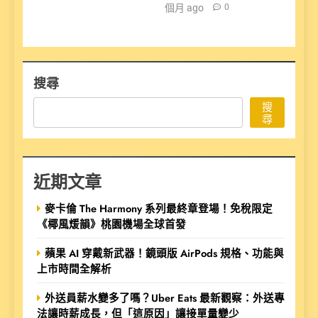
個月 ago
0
搜尋
搜
尋
近期文章
麥卡倫 The Harmony 系列最終章登場！免稅限定
《椰風煖韻》桃園機場全球首發
蘋果 AI 穿戴新武器！鏡頭版 AirPods 規格、功能與
上市時間全解析
外送員薪水變多了嗎？Uber Eats 最新觀察：外送專
法讓時薪成長，但「這原因」讓接單量變少