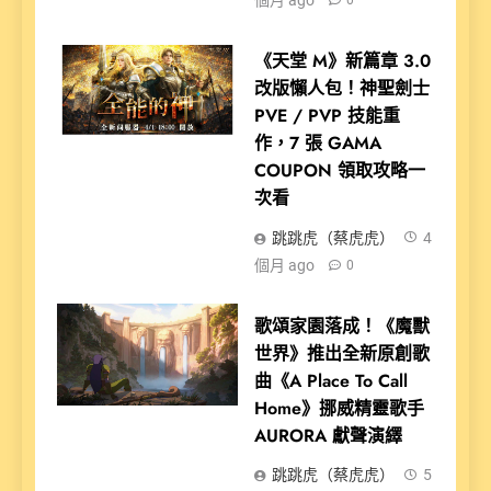
個月 ago
0
《天堂 M》新篇章 3.0
改版懶人包！神聖劍士
PVE / PVP 技能重
作，7 張 GAMA
COUPON 領取攻略一
次看
跳跳虎（蔡虎虎）
4
個月 ago
0
歌頌家園落成！《魔獸
世界》推出全新原創歌
曲《A Place To Call
Home》挪威精靈歌手
AURORA 獻聲演繹
跳跳虎（蔡虎虎）
5