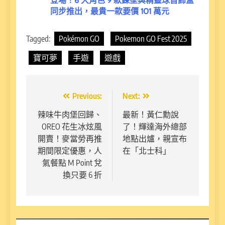
登場！6 大角色 9 款鍊墜與精靈球首飾盒
同步推出，最貴一款要價 101 萬元
Tagged:
Pokémon GO
Pokemon GO Fest 2025
寶可夢
手遊
遊戲
文
Previous:
Next:
章
辣味牛肉堡回歸、
最新！黃仁勳說
OREO 花生冰炫風
了！輝達海外總部
導
開賣！麥當勞再推
地點出爐，親宣布
覽
期間限定優惠，人
在「北士科」
氣餐點 M Point 兌
換只要 6 折