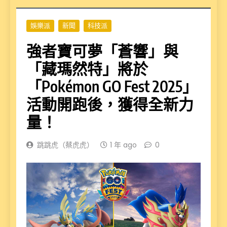
娛樂派
新聞
科技派
強者寶可夢「蒼響」與
「藏瑪然特」將於
「Pokémon GO Fest 2025」
活動開跑後，獲得全新力
量！
跳跳虎（蔡虎虎）
1 年 ago
0