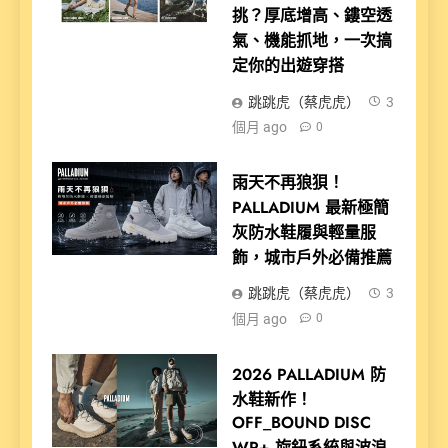
挑？厚底增高、鏤空透
氣、機能抓地，一次搞
定你的出遊穿搭
跳跳虎（蔡虎虎）
3
個月 ago
0
雨天不再狼狽！
PALLADIUM 最新極簡
灰防水鞋履與輕量服
飾，城市戶外必備推薦
跳跳虎（蔡虎虎）
3
個月 ago
0
2026 PALLADIUM 防
水鞋新作！
OFF_BOUND DISC
WP+ 旋鈕系統與波浪