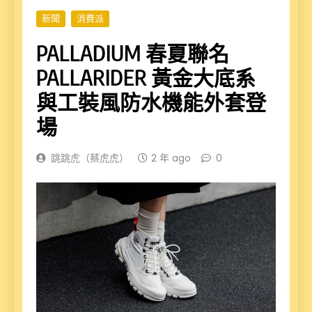
新聞
消費派
PALLADIUM 春夏聯名
PALLARIDER 黃金大底系
與工裝風防水機能外套登
場
跳跳虎（蔡虎虎）
2 年 ago
0