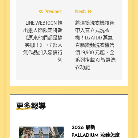
文
Previous:
Next:
章
LINE WEBTOON 推
將滾筒洗衣機技術
出愚人節限定特輯
帶入直立式洗衣
導
《原來他們都是搞
機！LG AI DD 蒸氣
覽
笑咖！》，7 部人
直驅變頻洗衣機售
氣作品加入惡搞行
價 19,900 元起，全
列
系列搭載 AI 智慧洗
衣功能
更多報導
2026 最新
PALLADIUM 涼鞋怎麼