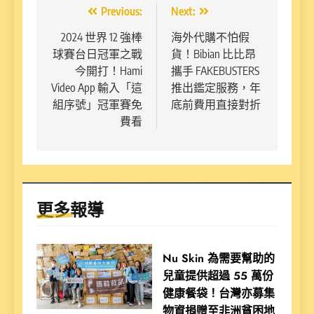
文
Previous:
Next:
章
2024 世界 12 強棒
海外代購不怕假
球賽台日冠軍之戰
貨！Bibian 比比昂
導
今開打！Hami
攜手 FAKEBUSTERS
覽
Video App 輸入「這
推出鑑定服務，年
組序號」冠軍賽免
底前費用直接對折
費看
更多報導
Nu Skin 為需要幫助的
兒童提供超過 55 萬份
健康餐袋！台灣亦募集
物資捐贈至非洲貧困地