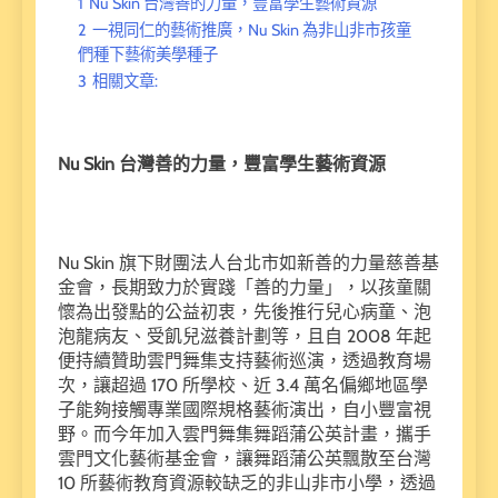
1
Nu Skin 台灣善的力量，豐富學生藝術資源
2
一視同仁的藝術推廣，Nu Skin 為非山非市孩童
們種下藝術美學種子
3
相關文章:
Nu Skin 台灣善的力量，豐富學生藝術資源
Nu Skin 旗下財團法人台北市如新善的力量慈善基
金會，長期致力於實踐「善的力量」，以孩童關
懷為出發點的公益初衷，先後推行兒心病童、泡
泡龍病友、受飢兒滋養計劃等，且自 2008 年起
便持續贊助雲門舞集支持藝術巡演，透過教育場
次，讓超過 170 所學校、近 3.4 萬名偏鄉地區學
子能夠接觸專業國際規格藝術演出，自小豐富視
野。而今年加入雲門舞集舞蹈蒲公英計畫，攜手
雲門文化藝術基金會，讓舞蹈蒲公英飄散至台灣
10 所藝術教育資源較缺乏的非山非市小學，透過