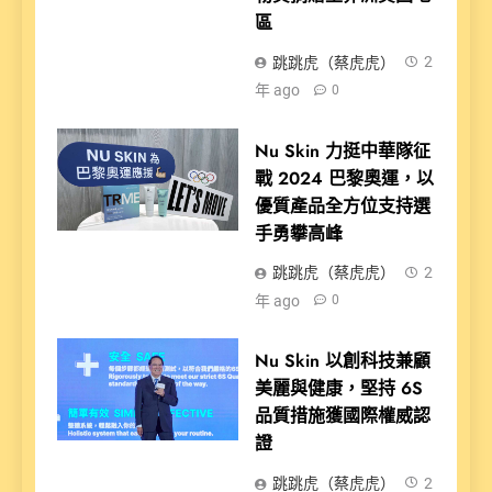
區
跳跳虎（蔡虎虎）
2
年 ago
0
Nu Skin 力挺中華隊征
戰 2024 巴黎奧運，以
優質產品全方位支持選
手勇攀高峰
跳跳虎（蔡虎虎）
2
年 ago
0
Nu Skin 以創科技兼顧
美麗與健康，堅持 6S
品質措施獲國際權威認
證
跳跳虎（蔡虎虎）
2