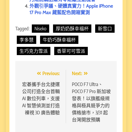
外觀引爭議、硬體真實力！Apple iPhone
17 Pro Max 藏藍配色開箱實測
Tagged:
Niseko
厚奶奶酥幸福杯
新雪口
李多慧
牛奶巧酥幸福杯
生巧克力雪派
香草可可雪派
文
Previous:
Next:
章
宏碁攜手台北捷運
POCO F7 Ultra、
公司打造全台首輛
POCO F7 Pro 新加坡
導
AI 數位列車，支援
發表！以旗艦級規
覽
AI 智慧偵測並打造
格與極具競爭力的
裸視 3D 廣告體驗
價格搶市，3/31 起
台灣開放預購