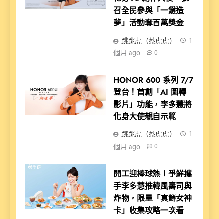
召全民參與「一鍵造
夢」活動奪百萬獎金
跳跳虎（蔡虎虎）
1
個月 ago
0
HONOR 600 系列 7/7
登台！首創「AI 圖轉
影片」功能，李多慧將
化身大使親自示範
跳跳虎（蔡虎虎）
1
個月 ago
0
開工迎棒球熱！爭鮮攜
手李多慧推韓風壽司與
炸物，限量「真鮮女神
卡」收集攻略一次看