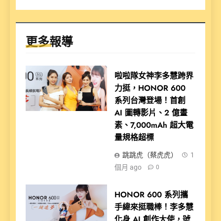
更多報導
啦啦隊女神李多慧跨界
力挺，HONOR 600
系列台灣登場！首創
AI 圖轉影片、2 億畫
素、7,000mAh 超大電
量規格超標
跳跳虎（蔡虎虎）
1
個月 ago
0
HONOR 600 系列攜
手緯來挺職棒！李多慧
化身 AI 創作大使，號