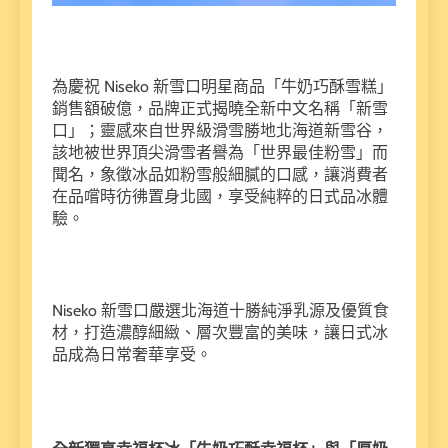
為慶祝 Niseko 新雪口明星商品「牛奶巧酥雪糕」
銷售額破億，品牌正式揭曉全新中文名稱「新雪
口」；靈感來自世界級滑雪勝地北海道新雪谷，
該地被世界頂尖滑雪者譽為「世界最佳粉雪」而
聞名，象徵冰品如粉雪般細膩的口感，讓消費者
在品嚐時彷彿置身北國，享受純粹的日式品冰體
驗。
Niseko 新雪口嚴選北海道十勝純淨乳源及優質食
材，打造濃醇細緻、層次豐富的美味，讓日式冰
品成為日常奢華享受。