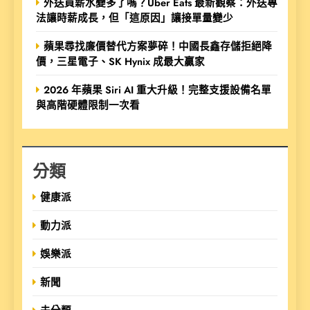
外送員薪水變多了嗎？Uber Eats 最新觀察：外送專
法讓時薪成長，但「這原因」讓接單量變少
蘋果尋找廉價替代方案夢碎！中國長鑫存儲拒絕降
價，三星電子、SK Hynix 成最大贏家
2026 年蘋果 Siri AI 重大升級！完整支援設備名單
與高階硬體限制一次看
分類
健康派
動力派
娛樂派
新聞