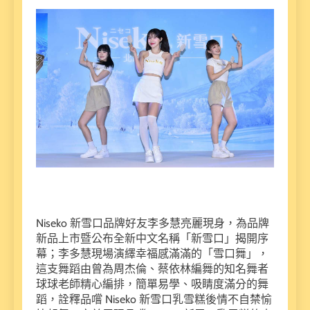
Niseko 新雪口品牌好友李多慧亮麗現身，為品牌
新品上市暨公布全新中文名稱「新雪口」揭開序
幕；李多慧現場演繹幸福感滿滿的「雪口舞」，
這支舞蹈由曾為周杰倫、蔡依林編舞的知名舞者
球球老師精心編排，簡單易學、吸睛度滿分的舞
蹈，詮釋品嚐 Niseko 新雪口乳雪糕後情不自禁愉