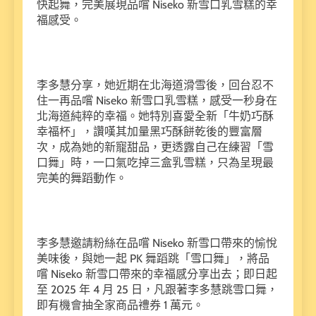
快起舞，完美展現品嚐 Niseko 新雪口乳雪糕的幸
福感受。
李多慧分享，她近期在北海道滑雪後，回台忍不
住一再品嚐 Niseko 新雪口乳雪糕，感受一秒身在
北海道純粹的幸福。她特別喜愛全新「牛奶巧酥
幸福杯」，讚嘆其加量黑巧酥餅乾後的豐富層
次，成為她的新寵甜品，更透露自己在練習「雪
口舞」時，一口氣吃掉三盒乳雪糕，只為呈現最
完美的舞蹈動作。
李多慧邀請粉絲在品嚐 Niseko 新雪口帶來的愉悅
美味後，與她一起 PK 舞蹈跳「雪口舞」，將品
嚐 Niseko 新雪口帶來的幸福感分享出去；即日起
至 2025 年 4 月 25 日，凡跟著李多慧跳雪口舞，
即有機會抽全家商品禮券 1 萬元。