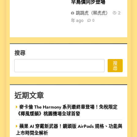
早鳥價同步登場
跳跳虎（蔡虎虎）
2
年 ago
0
搜尋
搜
尋
近期文章
麥卡倫 The Harmony 系列最終章登場！免稅限定
《椰風煖韻》桃園機場全球首發
蘋果 AI 穿戴新武器！鏡頭版 AirPods 規格、功能與
上市時間全解析