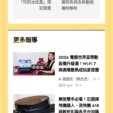
覽
「珍奶冰炫風」限
圖特色與全新動態
定開賣
機制解析
更多報導
2026 電競世界盃帶動
設備升級潮！Wi-Fi 7
與高階散熱成玩家首選
跳跳虎（蔡虎虎）
1
個月 ago
0
解放雙手必看！石頭掃
地機器人、洗地機 618
超殺折扣與各平台加碼