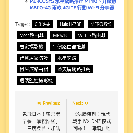
MERCUSYS 水星網路推出 MT110、升級版
MB110-4G 兩款 4GLTE 行動 Wi-Fi 分享器
Tagged:
618優惠
Halo H47BE
MERCUSYS
Mesh路由器
MR47BE
Wi-Fi 7路由器
居家攝影機
平價路由器推薦
智慧居家防護
水星網路
租屋族路由器
透天厝網路推薦
遠端監控攝影機
文
Previous:
Next:
章
免飛日本！麥當勞
《決勝時刻：現代
早餐「厚鬆餅堡」
戰爭 IV》DMZ 模式
導
三度登台，加碼
回歸！「海鎮」地