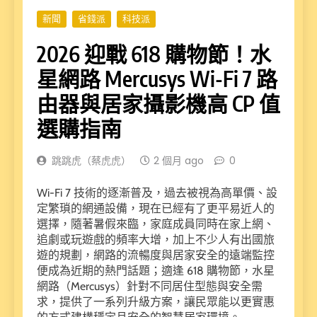
新聞
省錢派
科技派
2026 迎戰 618 購物節！水
星網路 Mercusys Wi-Fi 7 路
由器與居家攝影機高 CP 值
選購指南
跳跳虎（蔡虎虎）
2 個月 ago
0
Wi-Fi 7 技術的逐漸普及，過去被視為高單價、設
定繁瑣的網通設備，現在已經有了更平易近人的
選擇，隨著暑假來臨，家庭成員同時在家上網、
追劇或玩遊戲的頻率大增，加上不少人有出國旅
遊的規劃，網路的流暢度與居家安全的遠端監控
便成為近期的熱門話題；適逢 618 購物節，水星
網路（Mercusys）針對不同居住型態與安全需
求，提供了一系列升級方案，讓民眾能以更實惠