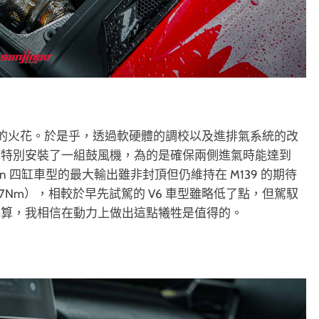
璀璨的火花。於是乎，透過軟硬體的調校以及進排氣系統的改
內特別安裝了一組鼓風機，為的是確保兩側進氣時能達到
Edition 四缸車型的最大輸出雖非封頂但仍維持在 M139 的期待
m（427Nm），相較於早先試駕的 V6 車型雖略低了點，但駕馭
換算，我相信在動力上做出這點犧牲是值得的。