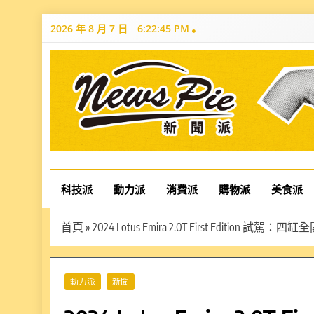
Skip
2026 年 8 月 7 日
6:22:46 PM
to
content
News Pie
最有料的新聞
科技派
動力派
消費派
購物派
美食派
首頁
»
2024 Lotus Emira 2.0T First Edition 試駕
動力派
新聞