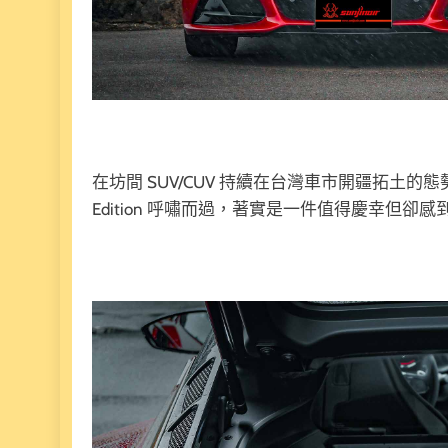
在坊間 SUV/CUV 持續在台灣車市開疆拓土的態勢下，
Edition 呼嘯而過，著實是一件值得慶幸但卻