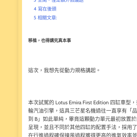
4
寫在後頭
5
相關文章:
移植，也得講究真本事
這次，我想先從動力規格講起。
本次試駕的 Lotus Emira First Edition 四缸
輪汽油引擎，這具三芒星名機過往一直享有「品
到 B」如此單純，畢竟這顆動力單元最初放置於諸
呈現，並且不同於其他四缸的配置手法，採用
在行進過程確保撞風過程獲得更高的進氣效率並擁