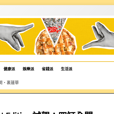
健康派
娛樂派
省錢派
生活派
：四缸全開‧裏蓮華