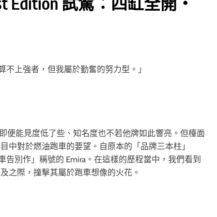
T First Edition 試駕：四缸全開‧
算不上強者，但我屬於勤奮的努力型。」
us 即便能見度低了些、知名度也不若他牌如此響亮。但檯面
心目中對於燃油跑車的要望。自原本的「品牌三本柱」
安上「跑車告別作」稱號的 Emira。在這樣的歷程當中，我們看到
所及之際，撞擊其屬於跑車想像的火花。