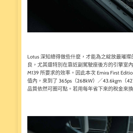
Lotus 深知總得做些什麼，才能為之綻放最
良，尤其還特別在靠近副駕駛座後方的引擎室
M139 所要求的效率。因此本次 Emira First 
值內，來到了 365ps（268kW）／43.6kg
品質依然可圈可點。若用每年省下來的稅金來