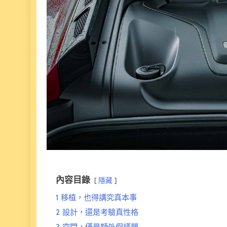
內容目錄
隱藏
1
移植，也得講究真本事
2
設計，還是考驗真性格
3
空間，僅是額外假議題