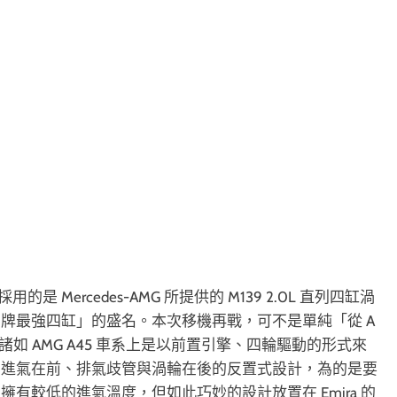
車型，採用的是 Mercedes-AMG 所提供的 M139 2.0L 直列四缸渦
牌最強四缸」的盛名。本次移機再戰，可不是單純「從 A
如 AMG A45 車系上是以前置引擎、四輪驅動的形式來
了進氣在前、排氣歧管與渦輪在後的反置式設計，為的是要
有較低的進氣溫度，但如此巧妙的設計放置在 Emira 的