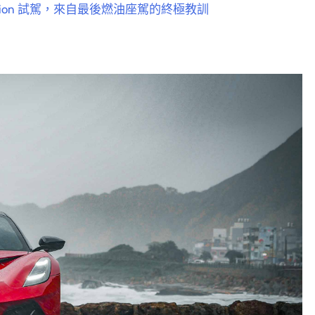
irst Edition 試駕，來自最後燃油座駕的終極教訓