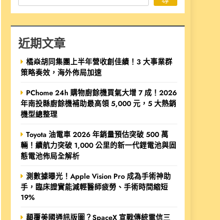
近期文章
橘焱胡同集團上半年營收創佳績！3 大事業群
策略奏效，海外佈局加速
PChome 24h 購物廚餘機買氣大增 7 成！2026
年南投縣廚餘機補助最高領 5,000 元，5 大熱銷
機型總整理
Toyota 油電車 2026 年銷量預估突破 500 萬
輛！續航力突破 1,000 公里的新一代鋰電池與固
態電池佈局全解析
測數據曝光！Apple Vision Pro 成為手術神助
手，臨床證實能減輕醫師疲勞、手術時間縮短
19%
顛覆美國通訊版圖？SpaceX 宣戰傳統電信三