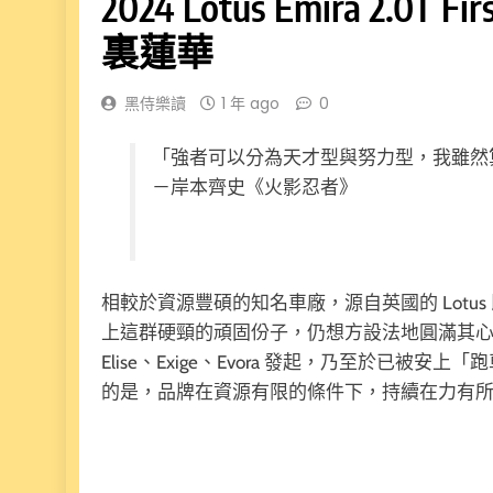
2024 Lotus Emira 2.0
裏蓮華
黑侍樂讀
1 年 ago
0
「強者可以分為天才型與努力型，我雖然
－岸本齊史《火影忍者》
相較於資源豐碩的知名車廠，源自英國的 Lot
上這群硬頸的頑固份子，仍想方設法地圓滿其
Elise、Exige、Evora 發起，乃至於已被
的是，品牌在資源有限的條件下，持續在力有