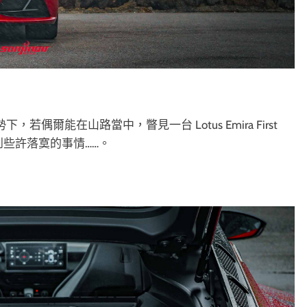
若偶爾能在山路當中，瞥見一台 Lotus Emira First
感到些許落寞的事情……。