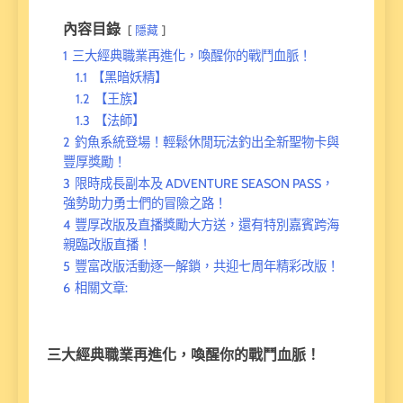
內容目錄
隱藏
1
三大經典職業再進化，喚醒你的戰鬥血脈！
1.1
【黑暗妖精】
1.2
【王族】
1.3
【法師】
2
釣魚系統登場！輕鬆休閒玩法釣出全新聖物卡與
豐厚獎勵！
3
限時成長副本及 ADVENTURE SEASON PASS，
強勢助力勇士們的冒險之路！
4
豐厚改版及直播獎勵大方送，還有特別嘉賓跨海
親臨改版直播！
5
豐富改版活動逐一解鎖，共迎七周年精彩改版！
6
相關文章:
三大經典職業再進化，喚醒你的戰鬥血脈！