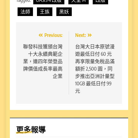
Tagged:
OASIS 4 改版
天堂 M
改版
法師
王族
黑妖
文
Previous:
Next:
章
聯發科技獲頒台灣
台灣大日本原號漫
十大永續典範企
遊最低日付 60 元
導
業，連四年榮登品
再享限量免稅品滿
覽
牌價值成長率最高
額折 2,500 圓，同
企業
步推出亞洲計量型
10GB 最低日付 99
元
更多報導