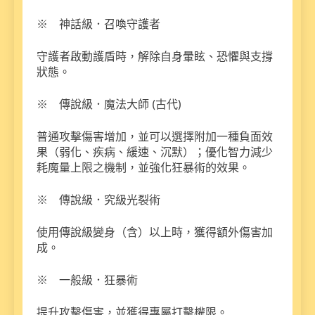
※ 神話級．召喚守護者
守護者啟動護盾時，解除自身暈眩、恐懼與支撐
狀態。
※ 傳說級．魔法大師 (古代)
普通攻擊傷害增加，並可以選擇附加一種負面效
果（弱化、疾病、緩速、沉默）；優化智力減少
耗魔量上限之機制，並強化狂暴術的效果。
※ 傳說級．究級光裂術
使用傳說級變身（含）以上時，獲得額外傷害加
成。
※ 一般級．狂暴術
提升攻擊傷害，並獲得專屬打擊權限。