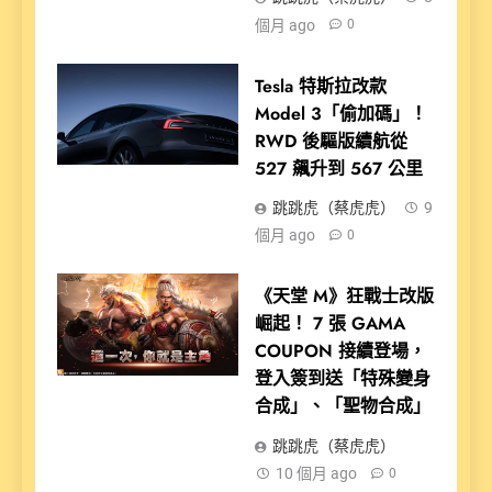
個月 ago
0
Tesla 特斯拉改款
Model 3「偷加碼」！
RWD 後驅版續航從
527 飆升到 567 公里
跳跳虎（蔡虎虎）
9
個月 ago
0
《天堂 M》狂戰士改版
崛起！ 7 張 GAMA
COUPON 接續登場，
登入簽到送「特殊變身
合成」、「聖物合成」
跳跳虎（蔡虎虎）
10 個月 ago
0