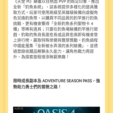
《天堂 M》顛覆以往熱血 PVP 的既定印象，推出
全新「釣魚系統」，該系統提供多樣化的道具獲
取方式。玩家可使用高級至英雄級裝備向虛擬角
色兌換釣魚幣，以購買不同品質的釣竿進行釣魚
挑戰，更有機會獲得「全新釣魚系列聖物卡 4
種」等稀有道具；只要在釣魚場裝備釣竿進行遊
戲，釣取的魚貨長度愈長或品質愈高即有機會登
上排行榜，贏取特殊榮譽與豐厚獎勵。釣魚過程
中還能蒐集「全新被水弄濕的系列裝備」，並透
過登錄收藏品解鎖永久能力，讓角色戰力再提
升，為探索旅程增添無窮樂趣！
限時成長副本及 ADVENTURE SEASON PASS，強
勢助力勇士們的冒險之路！