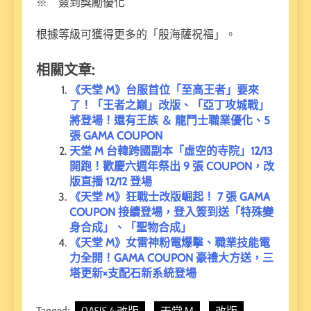
※ 簽到獎勵優化
根據等級可獲得更多的「殷海薩祝福」。
相關文章:
《天堂 M》台服首位「至高王者」要來
了！「王者之巔」改版、「亞丁攻城戰」
將登場！還有王族 ＆ 龍鬥士職業優化、5
張 GAMA COUPON
天堂 M 台韓跨國副本「虛空的寺院」12/13
開跑！歡慶六週年祭出 9 張 COUPON，改
版直播 12/12 登場
《天堂 M》狂戰士改版崛起！ 7 張 GAMA
COUPON 接續登場，登入簽到送「特殊變
身合成」、「聖物合成」
《天堂 M》女雷神粉電爆擊、職業技能電
力全開！GAMA COUPON 豪禮大方送，三
塔更新×支配石新系統登場