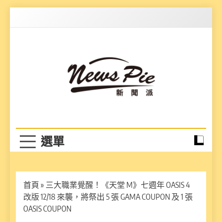
Skip
to
content
News Pie
最有料的新聞
首頁
»
三大職業覺醒！《天堂 M》七週年 OASIS 4
改版 12/18 來襲，將祭出 5 張 GAMA COUPON 及 1 張
OASIS COUPON