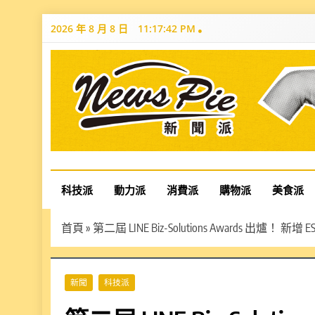
Skip
2026 年 8 月 8 日
11:17:44 PM
to
content
News Pie
最有料的新聞
科技派
動力派
消費派
購物派
美食派
首頁
»
第二屆 LINE Biz-Solutions Award
新聞
科技派