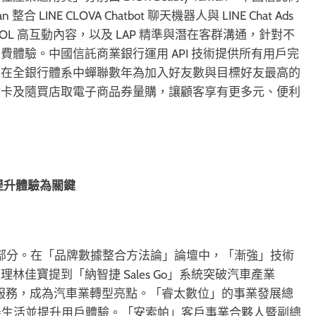
 LINE CLOVA Chatbot 聊天機器人與 LINE Chat Ads
L 高互動內容，以及 LAP 精準與潛在客群溝通，針對不
體驗。中國信託商業銀行運用 API 技術提供所有用戶完
，在全銀行體系中蟬聯數年為加入好友數與目標好友最高的
點卡及隨買店取電子商品券量購，讓顧客享有更多元、便利
提升體驗為關鍵
享兩部分。在「品牌數據整合方法論」論壇中，「漸強」技術
佳寶提到「納智捷 Sales Go」系統突破汽車產業
程與服務，成為汽車業轉型亮點。「睿太數位」的事業發展總
以科技改善生活並提升用戶體驗。「安索帕」客戶事業合夥人暨副總