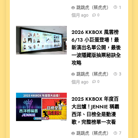
跳跳虎（蔡虎虎）
1
個月 ago
0
2026 KKBOX 風雲榜
6/13 小巨蛋登場！最
新演出名單公開，最後
一波隱藏版抽票秘訣全
攻略
跳跳虎（蔡虎虎）
3
個月 ago
0
2025 KKBOX 年度百
大出爐！JENNIE 稱霸
西洋、日榜全是動漫
歌，完整榜單一次看
跳跳虎（蔡虎虎）
7