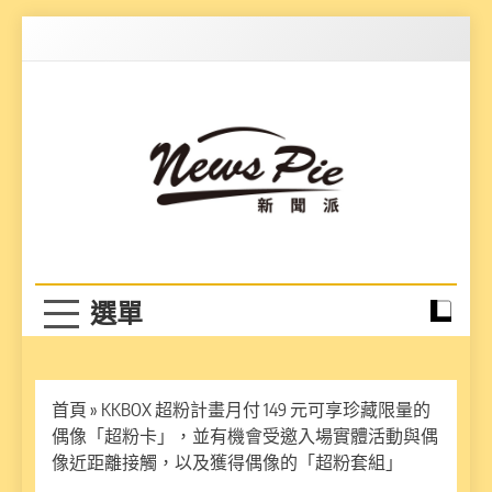
Skip
to
content
News Pie
最有料的新聞
首頁
»
KKBOX 超粉計畫月付 149 元可享珍藏限量的
偶像「超粉卡」，並有機會受邀入場實體活動與偶
像近距離接觸，以及獲得偶像的「超粉套組」