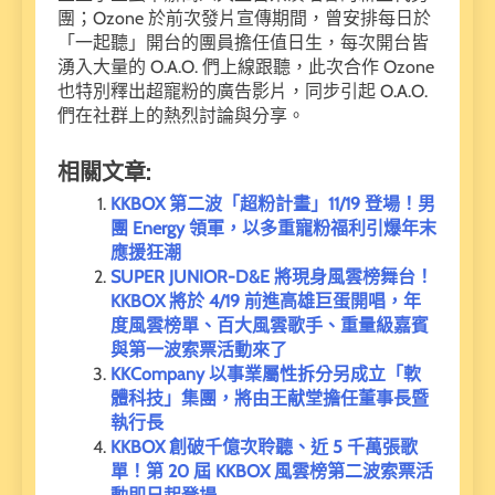
團；Ozone 於前次發片宣傳期間，曾安排每日於
「一起聽」開台的團員擔任值日生，每次開台皆
湧入大量的 O.A.O. 們上線跟聽，此次合作 Ozone
也特別釋出超寵粉的廣告影片，同步引起 O.A.O.
們在社群上的熱烈討論與分享。
相關文章:
KKBOX 第二波「超粉計畫」11/19 登場！男
團 Energy 領軍，以多重寵粉福利引爆年末
應援狂潮
SUPER JUNIOR-D&E 將現身風雲榜舞台！
KKBOX 將於 4/19 前進高雄巨蛋開唱，年
度風雲榜單、百大風雲歌手、重量級嘉賓
與第一波索票活動來了
KKCompany 以事業屬性拆分另成立「軟
體科技」集團，將由王献堂擔任董事長暨
執行長
KKBOX 創破千億次聆聽、近 5 千萬張歌
單！第 20 屆 KKBOX 風雲榜第二波索票活