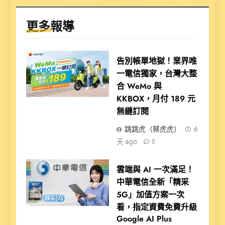
更多報導
告別帳單地獄！業界唯
一電信獨家，台灣大整
合 WeMo 與
KKBOX，月付 189 元
無縫訂閱
跳跳虎（蔡虎虎）
6
天 ago
0
雲端與 AI 一次滿足！
中華電信全新「精采
5G」加值方案一次
看，指定資費免費升級
Google AI Plus