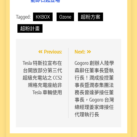
動即日起登場
Tagged:
KKBOX
Ozone
超粉方案
超粉計畫
文
Previous:
Next:
章
Tesla 特斯拉宣布在
Gogoro 創辦人陸學
台開放部分第三代
森辭任董事長暨執
導
超級充電站之 CCS2
行長！潤成投控董
覽
規格充電座給非
事長暨潤泰集團法
Tesla 車輛使用
務長曾達夢接任董
事長，Gogoro 台灣
總經理姜家煒接任
代理執行長