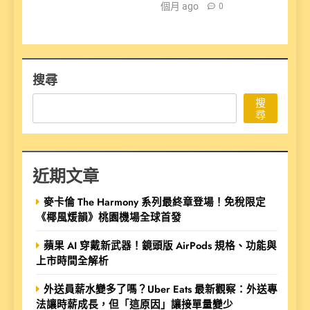
個月 ago
0
搜尋
搜
尋
近期文章
麥卡倫 The Harmony 系列最終章登場！免稅限定
《椰風煖韻》桃園機場全球首發
蘋果 AI 穿戴新武器！鏡頭版 AirPods 規格、功能與
上市時間全解析
外送員薪水變多了嗎？Uber Eats 最新觀察：外送專
法讓時薪成長，但「這原因」讓接單量變少