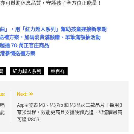
，亦可幫助休息品質，守護孩子全方位正能量！
曲」，用「紅力超人系列」幫助孩童迎接新學期
意重送禮方案，加碼消費滿額贈、單筆滿額抽活動
超過 70 萬正官庄商品
港蔘情送禮方案
營
紅力超人系列
蔡百祥
us:
Next:
演唱
Apple 發表 M3、M3 Pro 和 M3 Max 三款晶片！採用 3
能
奈米製程，效能更高且支援硬體光追，記憶體最高
可達 128GB