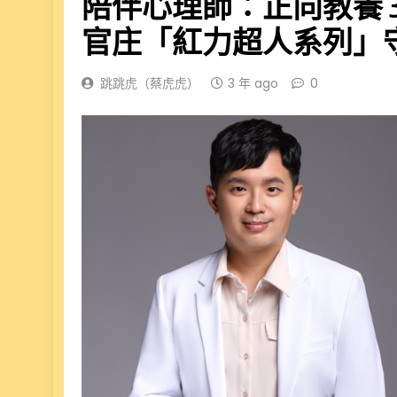
陪伴心理師：正向教養 
官庄「紅力超人系列」
跳跳虎（蔡虎虎）
3 年 ago
0