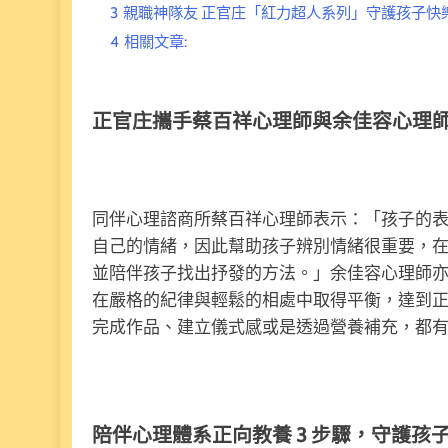
3
親職神隊友 正官庄「紅力超人系列」守護孩子快
4
相關文章:
正官庄攜手蔡百祥心理師與余佳容心理
同伴心理諮商所蔡百祥心理師表示：「孩子的
自己的情緒，因此幫助孩子辨別情緒很重要，
並陪伴孩子找出抒發的方法。」余佳容心理師
在嚴格的紀律與輕鬆的相處中取得平衡，達到
完成作品、建立儀式感或是透過營養補充，都
陪伴心理體系正向教養 3 步驟，守護孩