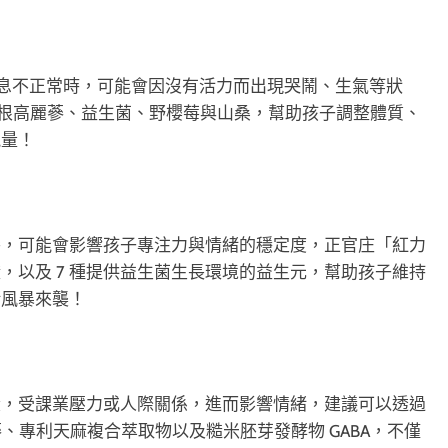
作息不正常時，可能會因沒有活力而出現哭鬧、生氣等狀
6 年根高麗蔘、益生菌、野櫻莓與山桑，幫助孩子調整體質、
能量！
養，可能會影響孩子專注力與情緒的穩定度，正官庄「紅力
證，以及 7 種提供益生菌生長環境的益生元，幫助孩子維持
緒風暴來襲！
段，受課業壓力或人際關係，進而影響情緒，建議可以透過
蔘、專利天麻複合萃取物以及糙米胚芽發酵物 GABA，不僅