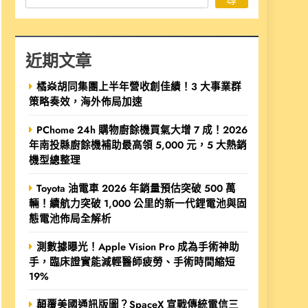
近期文章
橘焱胡同集團上半年營收創佳績！3 大事業群
策略奏效，海外佈局加速
PChome 24h 購物廚餘機買氣大增 7 成！2026
年南投縣廚餘機補助最高領 5,000 元，5 大熱銷
機型總整理
Toyota 油電車 2026 年銷量預估突破 500 萬
輛！續航力突破 1,000 公里的新一代鋰電池與固
態電池佈局全解析
測數據曝光！Apple Vision Pro 成為手術神助
手，臨床證實能減輕醫師疲勞、手術時間縮短
19%
顛覆美國通訊版圖？SpaceX 宣戰傳統電信三