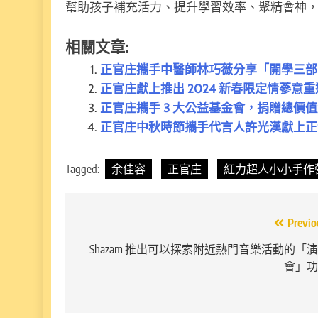
幫助孩子補充活力、提升學習效率、聚精會神
相關文章:
正官庄攜手中醫師林巧薇分享「開學三部
正官庄獻上推出 2024 新春限定情蔘
正官庄攜手 3 大公益基金會，捐贈總價值
正官庄中秋時節攜手代言人許光漢獻上正
Tagged:
余佳容
正官庄
紅力超人小小手作
文
Previo
章
Shazam 推出可以探索附近熱門音樂活動的「
會」功
導
覽