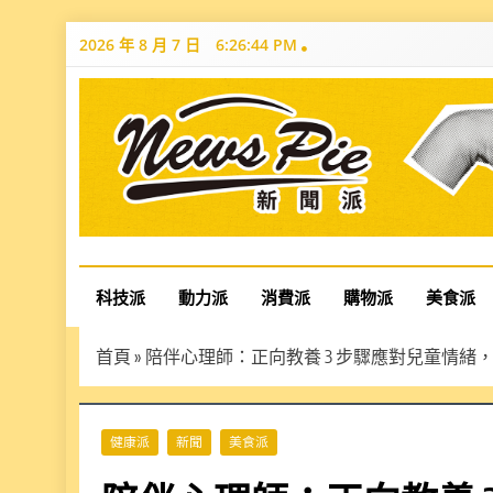
Skip
2026 年 8 月 7 日
6:26:45 PM
to
content
News Pie
最有料的新聞
科技派
動力派
消費派
購物派
美食派
首頁
»
陪伴心理師：正向教養 3 步驟應對兒童情
健康派
新聞
美食派