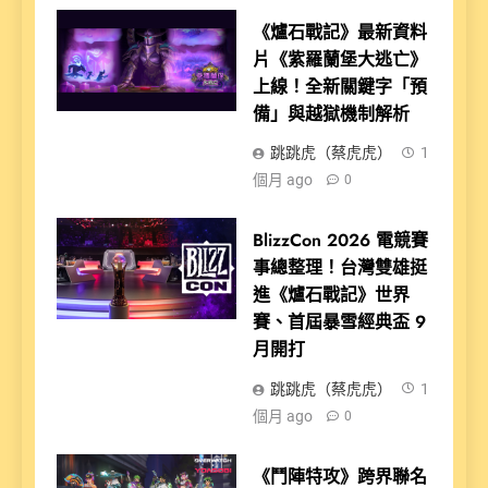
《爐石戰記》最新資料
片《紫羅蘭堡大逃亡》
上線！全新關鍵字「預
備」與越獄機制解析
跳跳虎（蔡虎虎）
1
個月 ago
0
BlizzCon 2026 電競賽
事總整理！台灣雙雄挺
進《爐石戰記》世界
賽、首屆暴雪經典盃 9
月開打
跳跳虎（蔡虎虎）
1
個月 ago
0
《鬥陣特攻》跨界聯名