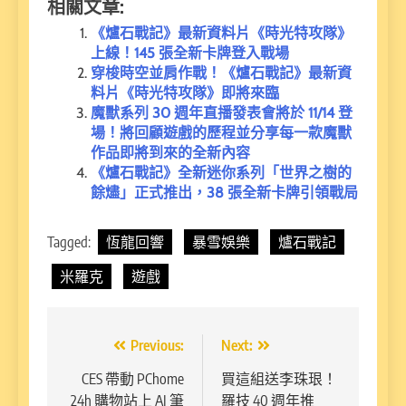
相關文章:
《爐石戰記》最新資料片《時光特攻隊》
上線！145 張全新卡牌登入戰場
穿梭時空並肩作戰！《爐石戰記》最新資
料片《時光特攻隊》即將來臨
魔獸系列 30 週年直播發表會將於 11/14 登
場！將回顧遊戲的歷程並分享每一款魔獸
作品即將到來的全新內容
《爐石戰記》全新迷你系列「世界之樹的
餘燼」正式推出，38 張全新卡牌引領戰局
Tagged:
恆龍回響
暴雪娛樂
爐石戰記
米羅克
遊戲
文
Previous:
Next:
章
CES 帶動 PChome
買這組送李珠珢！
24h 購物站上 AI 筆
羅技 40 週年推