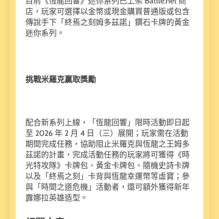
目前《恆龍回響》迷你系列已上架 Battle.net 商
店，玩家可選擇以金幣或現金購買普通版或包含
傳說手下「終焉之刻姆多茲諾」鑽石卡牌的黃金
迷你系列。
挑戰米羅克贏取獎勵
配合新系列上線，「恆龍回響」限時活動即日起
至 2026 年 2 月 4 日（三）展開；玩家需在活動
期間完成任務，協助阻止米羅克與恆龍之王姆多
茲諾的計畫，完成活動任務的玩家將可獲得《時
光特攻隊》卡牌包、黃金卡牌包、隨機史詩卡牌
以及「終焉之刻」卡背與恆龍幸運幣等虛寶；參
與「時間之道危機」活動者，還可額外獲得新年
露娜拉英雄造型。