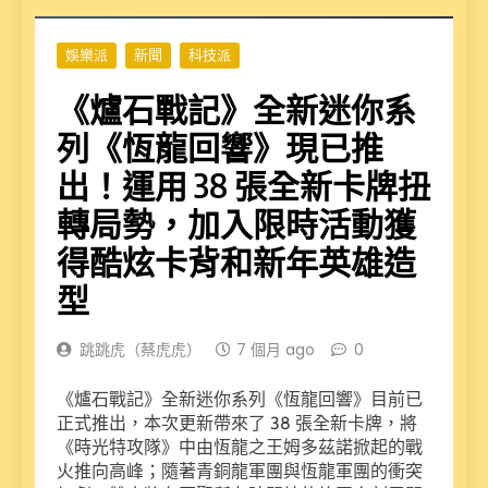
娛樂派
新聞
科技派
《爐石戰記》全新迷你系
列《恆龍回響》現已推
出！運用 38 張全新卡牌扭
轉局勢，加入限時活動獲
得酷炫卡背和新年英雄造
型
跳跳虎（蔡虎虎）
7 個月 ago
0
《爐石戰記》全新迷你系列《恆龍回響》目前已
正式推出，本次更新帶來了 38 張全新卡牌，將
《時光特攻隊》中由恆龍之王姆多茲諾掀起的戰
火推向高峰；隨著青銅龍軍團與恆龍軍團的衝突