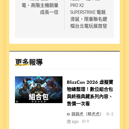
導
電、高階主機銷量
PRO X2
覽
成長一倍
SUPERSTRIKE 電競
滑鼠，限量聯名鍵
帽台北電玩展首發
更多報導
BlizzCon 2026 虛擬寶
物總整理！數位組合包
與終極典藏系列內容、
售價一次看
跳跳虎（蔡虎虎）
2
週 ago
0