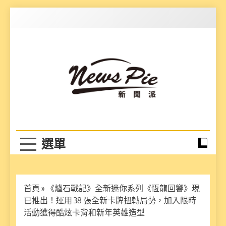
Skip
to
content
News Pie
最有料的新聞
首頁
»
《爐石戰記》全新迷你系列《恆龍回響》現
已推出！運用 38 張全新卡牌扭轉局勢，加入限時
活動獲得酷炫卡背和新年英雄造型